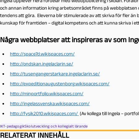
Ingela upplever flera fördelar med webbpublicering i skolan. Föräldr
och annan information kring arbetsområdet finns på webbplatsen 
tendens att göra. Eleverna blir stimulerade av att skriva för fler än 
kunskap för framtiden – digital kompetens och att kunna skriva i 
Några webbplatser att inspireras av som Inge
http://space7d.wikispaces.com/
http://ondskan.ingelaclarin.se/
http://tusengangerstarkare.ingelaclarin.se/
http://expeditionaugustenborg.wikispaces.com/
http://minportfolio.wikispaces.com/
http://ingelassvenska.wikispaces.com/
http://fysik2010.wikispaces.com/
(Av kollega till Ingela – portf
IKT-pedagogik
Skolutveckling och kollegialt lärande
RELATERAT INNEHÅLL