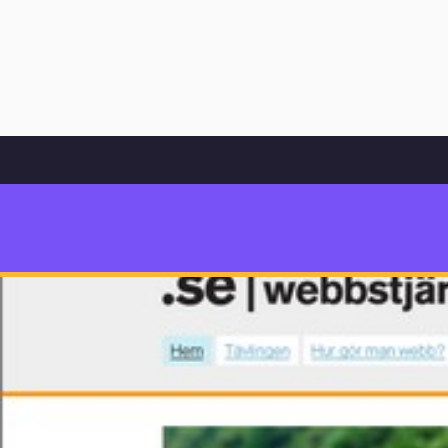
Hem
Bloggarkiv
Undervisning
Seminarium: Webbpublicering i skolan
Seminarium: Webbpubliceri
Pedagog
Malmö
P
e
d
a
g
o
g
M
a