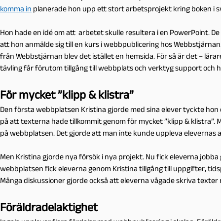
komma in
planerade hon upp ett stort arbetsprojekt kring boken i s
Hon hade en idé om att arbetet skulle resultera i en PowerPoint. De
att hon anmälde sig till en kurs i webbpublicering hos Webbstjärnan.
från Webbstjärnan blev det istället en hemsida. För så är det – lära
tävling får förutom tillgång till webbplats och verktyg support och
För mycket ”klipp & klistra”
Den första webbplatsen Kristina gjorde med sina elever tyckte hon do
på att texterna hade tillkommit genom för mycket ”klipp & klistra”. 
på webbplatsen. Det gjorde att man inte kunde uppleva elevernas 
Men Kristina gjorde nya försök i nya projekt. Nu fick eleverna jobb
webbplatsen fick eleverna genom Kristina tillgång till uppgifter, tid
Många diskussioner gjorde också att eleverna vågade skriva texter 
Föräldradelaktighet