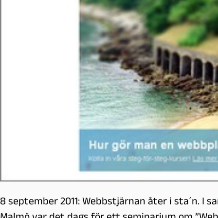
l
m
ö
8 september 2011: Webbstjärnan åter i sta´n. I 
Malmö var det dags för ett seminarium om ”Webb