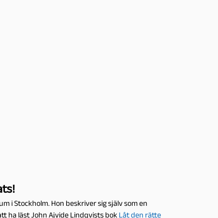
ats!
um i Stockholm. Hon beskriver sig själv som en
att ha läst John Ajvide Lindqvists bok
Låt den rätte