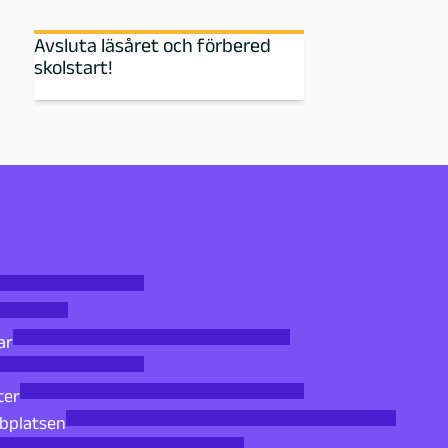
Avsluta läsåret och förbered
skolstart!
ar
ter
bbplatsen