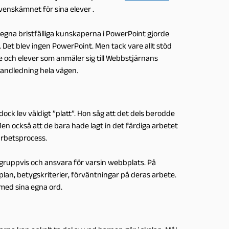
venskämnet för sina elever .
 egna bristfälliga kunskaperna i PowerPoint gjorde
 Det blev ingen PowerPoint. Men tack vare allt stöd
re och elever som anmäler sig till Webbstjärnans
 handledning hela vägen.
ck lev väldigt ”platt”. Hon såg att det dels berodde
Men också att de bara hade lagt in det färdiga arbetet
arbetsprocess.
a gruppvis och ansvara för varsin webbplats. På
splan, betygskriterier, förväntningar på deras arbete.
med sina egna ord.