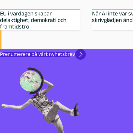
EU i vardagen skapar
När AI inte var s
delaktighet, demokrati och
skrivglädjen än
framtidstro
Prenumerera på vårt nyhetsbrev