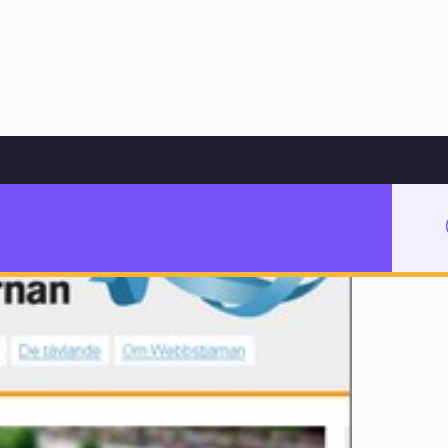
Hoppa till innehåll
ng i skolan