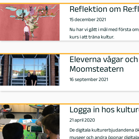
Reflektion om Re:f
i
15 december 2021
n
Nu har vi gått i mål med första o
kurs i att träna kultur.
e
U
Eleverna vågar oc
Moomsteatern
l
16 september 2021
v
s
Logga in hos kultur
a
21 april 2020
n
De digitala kulturerbjudandena ök
museer och andra öppnar digitala