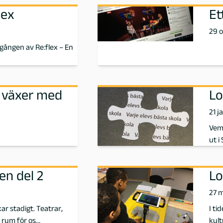
lex
Et
29 
mgången av Re:flex – En
h växer med
Lo
21 j
Vem 
ut i
en del 2
Lo
27 
ar stadigt. Teatrar,
I ti
 rum för os…
kult