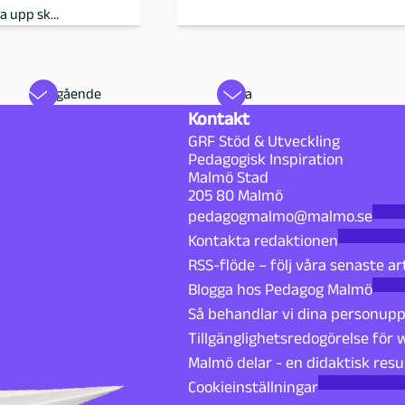
na upp sk…
Föregående
Nästa
Kontakt
GRF Stöd & Utveckling
Pedagogisk Inspiration
Malmö Stad
205 80 Malmö
pedagogmalmo@malmo.se
Kontakta redaktionen
RSS-flöde – följ våra senaste ar
Blogga hos Pedagog Malmö
Så behandlar vi dina personupp
Tillgänglighetsredogörelse för
Malmö delar - en didaktisk resu
Cookieinställningar