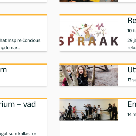
R
10 f
 That Inspire Concious
29 j
 ungdomar…
rek
lm
Ut
13 
rium – vad
En
14 m
got som kallas för