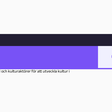
Hoppa till innehåll
d
ingen, Pedagogisk Inspiration. Arbetar
ch kulturaktörer för att utveckla kultur i