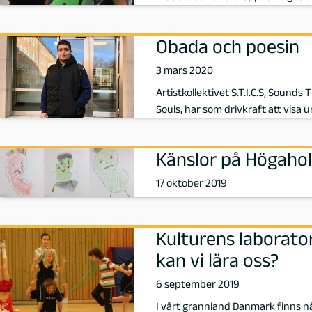
d
Obada och poesin
,
3 mars 2020
F
Artistkollektivet S.T.I.C.S, Sounds
Souls, har som drivkraft att visa
ö
r
Känslor på Högaho
f
17 oktober 2019
a
Kulturens laborato
t
kan vi lära oss?
t
6 september 2019
I vårt grannland Danmark finns nå