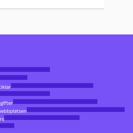
tiklar
gifter
 webbplatsen
rs