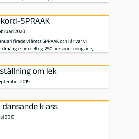
ekord-SPRAAK
ebruari 2020
anuari firade vi årets SPRAAK och i år var vi
ordmånga som deltog. 250 personer minglade, …
ställning om lek
september 2019
 dansande klass
aj 2019