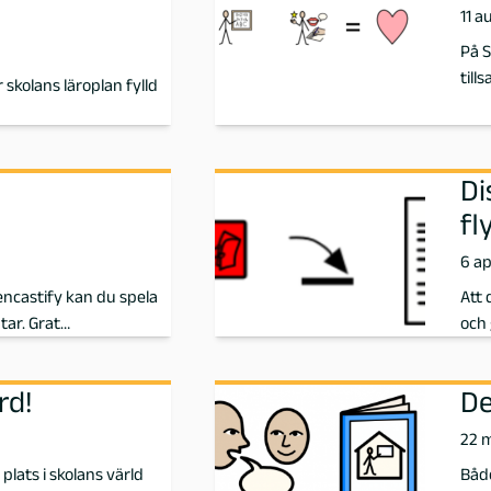
11 a
På S
till
r skolans läroplan fylld
Di
fl
6 ap
encastify kan du spela
Att 
tar. Grat…
och 
rd!
De
22 
 plats i skolans värld
Både