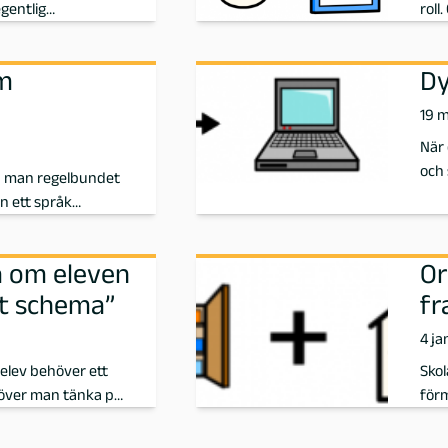
gentlig…
roll
m
Dy
19 
När 
och 
ka man regelbundet
n ett språk…
ra om eleven
Or
lt schema”
fr
4 ja
elev behöver ett
Skol
höver man tänka p…
förm