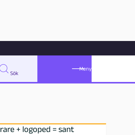
Meny
Sök
Meny
Sök
rare + logoped = sant