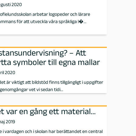
ugusti 2020
ofielundsskolan arbetar logopeder och lärare
sammans för att utveckla våra språkliga l�…
stansundervisning? – Att
ytta symboler till egna mallar
ril 2020
det är viktigt att bildstöd finns tillgängligt i uppgifter
genomgångar vet vi sedan tidi…
t var en gång ett material…
maj 2019
 i vardagen och i skolan har berättandet en central