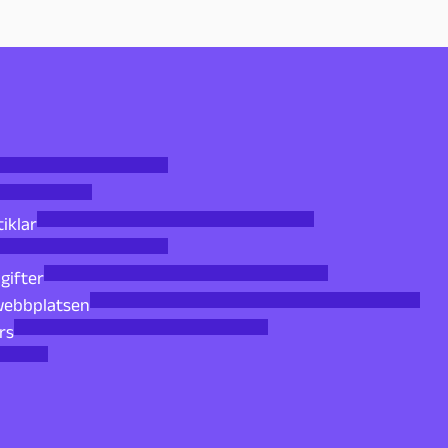
tiklar
gifter
 webbplatsen
rs