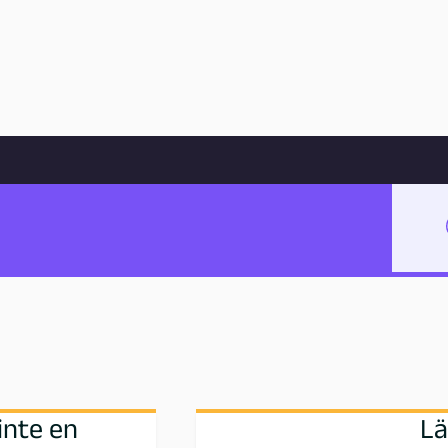
Hoppa till innehåll
sskolan.
inte en
Lä