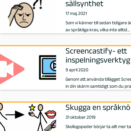
sällsynthet
H
17 maj 2021
Som vi känner till sedan tidigare ä
i
av språkliga krav, vilka inte alltid…
l
Screencastify- ett
b
inspelningsverktyg
o
9 april 2020
Genom att använda tillägget Scre
r
in din skärm samtidigt som du pra
n
Skugga en språknö
,
31 oktober 2019
F
Skollogopeder börjar ta allt mer ta