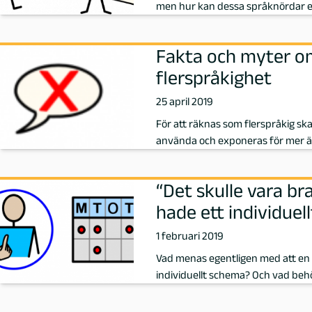
men hur kan dessa språknördar e
ö
r
Fakta och myter o
flerspråkighet
f
25 april 2019
a
För att räknas som flerspråkig s
använda och exponeras för mer ä
t
t
“Det skulle vara b
hade ett individuel
a
1 februari 2019
r
Vad menas egentligen med att en 
individuellt schema? Och vad be
e