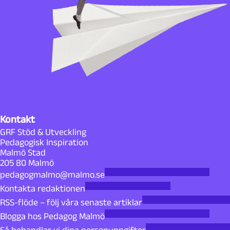
Kontakt
GRF Stöd & Utveckling
Pedagogisk Inspiration
Malmö Stad
205 80 Malmö
pedagogmalmo@malmo.se
Kontakta redaktionen
RSS-flöde – följ våra senaste artiklar
Blogga hos Pedagog Malmö