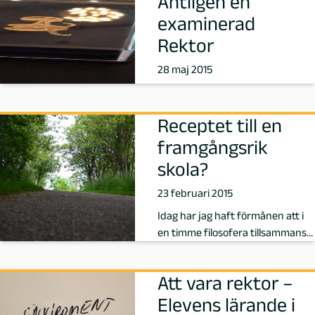
Äntligen en
examinerad
e
Rektor
d
28 maj 2015
a
Receptet till en
g
framgångsrik
o
skola?
g
23 februari 2015
Idag har jag haft förmånen att i
M
en timme filosofera tillsammans
med några av mina lärare på sk…
a
Att vara rektor –
l
Elevens lärande i