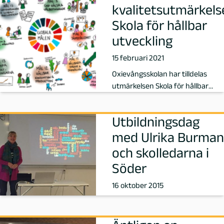
f
kvalitetsutmärkels
Skola för hållbar
a
utveckling
t
15 februari 2021
t
Oxievångsskolan har tilldelas
utmärkelsen Skola för hållbar
a
utveckling from 2021-02-08.
Utbildningsdag
r
med Ulrika Burman
e
och skolledarna i
Söder
p
16 oktober 2015
å
P