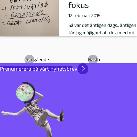
fokus
m
12 februari 2015
ö
Så var det äntligen dags.. äntligen
får jag möjlighet att dela med mig
av mina tankar kring d…
Föregående
Nästa
Prenumerera på vårt nyhetsbrev