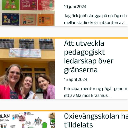
y
10 juni 2024
Jag fick jobbskugga på en låg och
b
mellanstadieskola i utkanten av
Pisa. Jag fick ta del av lektion…
e
Att utveckla
r
pedagogiskt
ledarskap över
g
gränserna
,
15 april 2024
F
Principal mentoring pågår genom
ett av Malmös Erasmus
ö
samarbeten.
r
Oxievångsskolan h
tilldelats