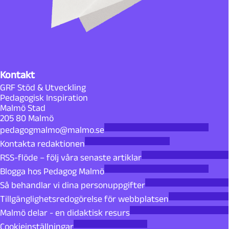
Kontakt
GRF Stöd & Utveckling
Pedagogisk Inspiration
Malmö Stad
205 80 Malmö
pedagogmalmo@malmo.se
Kontakta redaktionen
RSS-flöde – följ våra senaste artiklar
Blogga hos Pedagog Malmö
Så behandlar vi dina personuppgifter
Tillgänglighetsredogörelse för webbplatsen
Malmö delar - en didaktisk resurs
Cookieinställningar