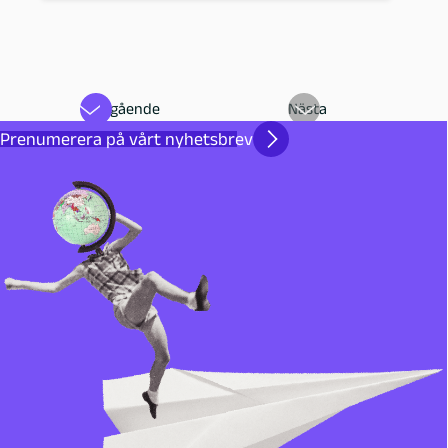
Föregående
Nästa
Prenumerera på vårt nyhetsbrev