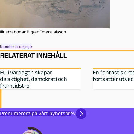
Illustrationer Birger Emanuelsson
Utomhuspedagogik
RELATERAT INNEHÅLL
EU i vardagen skapar
En fantastisk r
delaktighet, demokrati och
fortsätter utvec
framtidstro
Prenumerera på vårt nyhetsbrev