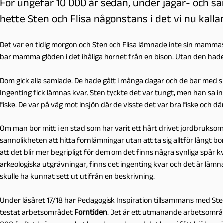
För ungefär 10 000 år sedan, under jägar- och s
hette Sten och Flisa någonstans i det vi nu kalla
Det var en tidig morgon och Sten och Flisa lämnade inte sin mamma
bar mamma glöden i det ihåliga hornet från en bison. Utan den had
Dom gick alla samlade. De hade gått i många dagar och de bar med sig 
Ingenting fick lämnas kvar. Sten tyckte det var tungt, men han sa in
fiske. De var på väg mot insjön där de visste det var bra fiske och d
Om man bor mitt i en stad som har varit ett hårt drivet jordbruksomr
sannolikheten att hitta fornlämningar utan att ta sig alltför långt 
att det blir mer begripligt för dem om det finns några synliga spår kv
arkeologiska utgrävningar, finns det ingenting kvar och det är lämnat 
skulle ha kunnat sett ut utifrån en beskrivning.
Under läsåret 17/18 har Pedagogisk Inspiration tillsammans med S
testat arbetsområdet
Forntiden
. Det är ett utmanande arbetsområd