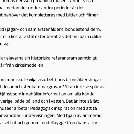
av Thomas Persson på Malmö museer. Under vissa
rna, medan det under andra perioder är det
let behöver det kompletteras med bilder och filmer.
 dåtid (jägar- och samlarstenåldern, bondestenåldern,
r och korta faktatexter berättas det om barn i olika
 sig.
r eleverna sin historiska referensram samtidigt
år från cirkelmodellen.
som man skulle vilja visa. Det finns bronsåldershögar
det dösar och stenkammargravar. Vi kan inte se spår av
ktjänst som innehåller information om alla kända
rige, både på land och i vatten. Det är inte så lätt
museer arbetar Pedagogisk Inspiration med att ta
h användbar i undervisningen. Med hjälp av animerad
 ha sett ut och genom modellbygge få en känsla för