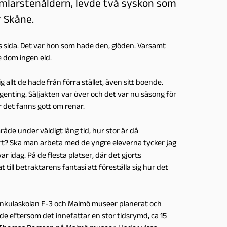
amlarstenåldern, levde två syskon som
r Skåne.
s sida. Det var hon som hade den, glöden. Varsamt
e dom ingen eld.
allt de hade från förra stället, även sitt boende.
genting. Säljakten var över och det var nu säsong för
är det fanns gott om renar.
åde under väldigt lång tid, hur stor är då
bort? Ska man arbeta med de yngre eleverna tycker jag
ar idag. På de flesta platser, där det gjorts
till betraktarens fantasi att föreställa sig hur det
tenkulaskolan F-3 och Malmö museer planerat och
e eftersom det innefattar en stor tidsrymd, ca 15