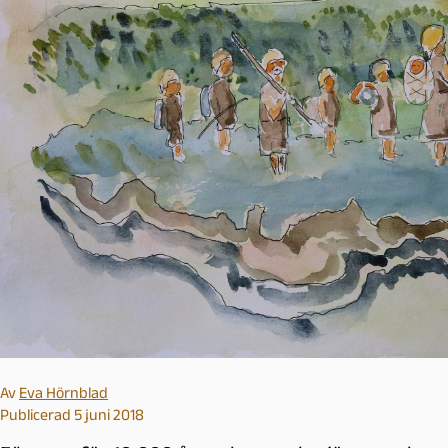
l
m
ö
Av
Eva Hörnblad
Publicerad 5 juni 2018