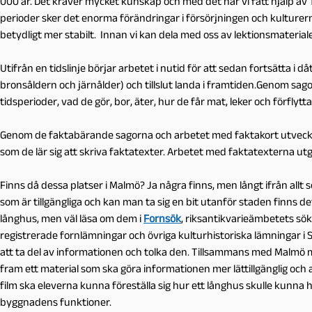
000 år. Det kräver mycket kunskap och med det har vi fått hjälp 
perioder sker det enorma förändringar i försörjningen och kulture
betydligt mer stabilt. Innan vi kan dela med oss av lektionsmateria
Utifrån en tidslinje börjar arbetet i nutid för att sedan fortsätta i
bronsåldern och järnålder) och tillslut landa i framtiden.Genom sago
tidsperioder, vad de gör, bor, äter, hur de får mat, leker och förflyttar
Genom de faktabärande sagorna och arbetet med faktakort utveckla
som de lär sig att skriva faktatexter. Arbetet med faktatexterna utg
Finns då dessa platser i Malmö? Ja några finns, men långt ifrån allt 
som är tillgängliga och kan man ta sig en bit utanför staden finns 
långhus, men väl läsa om dem i
Fornsök
, riksantikvarieämbetets sö
registrerade fornlämningar och övriga kulturhistoriska lämningar i Sve
att ta del av informationen och tolka den. Tillsammans med Malmö 
fram ett material som ska göra informationen mer lättillgänglig oc
film ska eleverna kunna föreställa sig hur ett långhus skulle kunna
byggnadens funktioner.