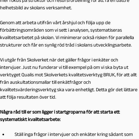
mer fokus på struktur och resursfördelning för att få en bättre
helhetsbild av skolans verksamhet.
Genom att arbeta utifrån vårt årshjul och följa upp de
förbättringsområden som vi sett i analysen, systematiseras
kvalitetsarbetet på skolan. Vi minimerar också risken för parallella
strukturer och får en synlig röd tråd i skolans utvecklingsarbete.
Vi utgår från Skolverket när det gäller frågor i enkäter och
intervjuer. Just nu funderar vi till exempel på om vi ska byta ut
verktyget Qualis mot Skolverkets kvalitetsverktyg BRUK, för att allt
från auskultationsmallar till enkätfrågor och
kvalitetsvärderingsverktyg ska vara enhetligt. Detta gör det lättare
att följa resultaten över tid.
Några råd till er som ligger i startgroparna för att starta ett
systematiskt
kvalitetsarbete:
Ställ inga frågor i intervjuer och enkäter kring sådant som