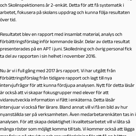
och Skolinspektionens år 2-enkät. Detta för att få systematik i
arbetet, fokusera på skolans uppdrag och kunna följa resultaten
över tid.
Resultatet blev en rapport med insamlat material, analys och
förbättringsförslag inför kommande läsår. Delar av detta resultat
presenterades på en APT i juni. Skolledning och övrig personal fick
ta del av rapporten i sin helhet i november 2016.
Nu är vi i full gång med 2017 års rapport. Vi har utgått från
förbättringsförslag från tidigare rapport och lagt till nya
intervjufrågor för att kunna fördjupa analysen. Nytt för detta läsår
är också att vi skapar fokusgrupper med elever för att
vidareutveckla information vi fått i enkäterna. Detta läsår
intervjuar vi också fler lärare. Bland annat vill vi få en bild av hur
nyanställda ser på verksamheten. Även medarbetarenkäten tas in i
analysen. För att skapa delaktighet i kvalitetsarbetet vill vi låta så
många röster som möjligt komma till tals. Vi kommer också att lägga