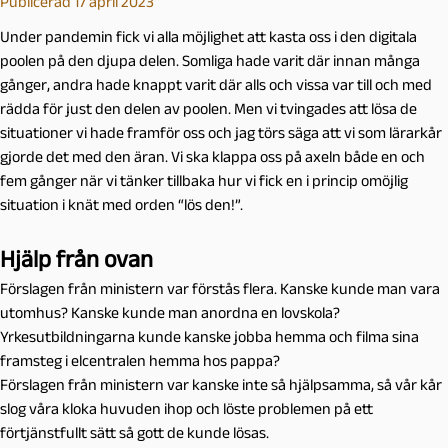
Publicerad 17 april 2023
Under pandemin fick vi alla möjlighet att kasta oss i den digitala
poolen på den djupa delen. Somliga hade varit där innan många
gånger, andra hade knappt varit där alls och vissa var till och med
rädda för just den delen av poolen. Men vi tvingades att lösa de
situationer vi hade framför oss och jag törs säga att vi som lärarkår
gjorde det med den äran. Vi ska klappa oss på axeln både en och
fem gånger när vi tänker tillbaka hur vi fick en i princip omöjlig
situation i knät med orden “lös den!”.
Hjälp från ovan
Förslagen från ministern var förstås flera. Kanske kunde man vara
utomhus? Kanske kunde man anordna en lovskola?
Yrkesutbildningarna kunde kanske jobba hemma och filma sina
framsteg i elcentralen hemma hos pappa?
Förslagen från ministern var kanske inte så hjälpsamma, så vår kår
slog våra kloka huvuden ihop och löste problemen på ett
förtjänstfullt sätt så gott de kunde lösas.