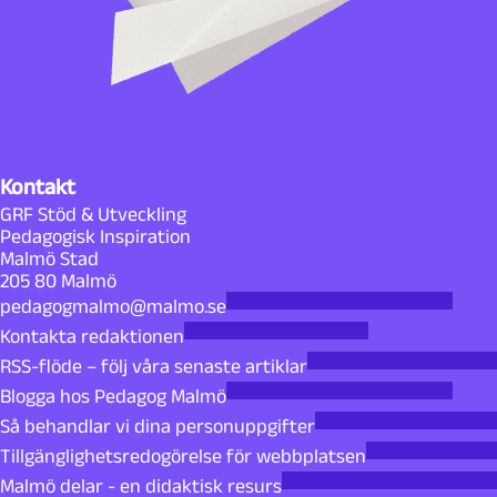
Kontakt
GRF Stöd & Utveckling
Pedagogisk Inspiration
Malmö Stad
205 80 Malmö
pedagogmalmo@malmo.se
Kontakta redaktionen
RSS-flöde – följ våra senaste artiklar
Blogga hos Pedagog Malmö
Så behandlar vi dina personuppgifter
Tillgänglighetsredogörelse för webbplatsen
Malmö delar - en didaktisk resurs