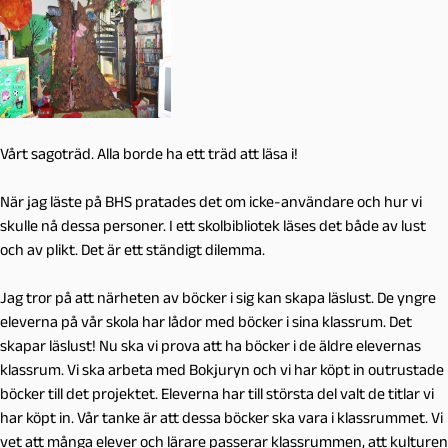
Vårt sagoträd. Alla borde ha ett träd att läsa i!
När jag läste på BHS pratades det om icke-användare och hur vi
skulle nå dessa personer. I ett skolbibliotek läses det både av lust
och av plikt. Det är ett ständigt dilemma.
Jag tror på att närheten av böcker i sig kan skapa läslust. De yngre
eleverna på vår skola har lådor med böcker i sina klassrum. Det
skapar läslust! Nu ska vi prova att ha böcker i de äldre elevernas
klassrum. Vi ska arbeta med Bokjuryn och vi har köpt in outrustade
böcker till det projektet. Eleverna har till största del valt de titlar vi
har köpt in. Vår tanke är att dessa böcker ska vara i klassrummet. Vi
vet att många elever och lärare passerar klassrummen, att kulturen