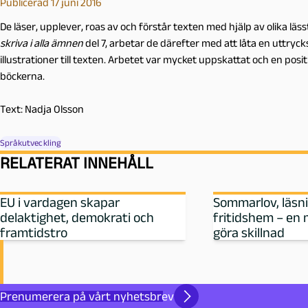
Publicerad 17 juni 2016
De läser, upplever, roas av och förstår texten med hjälp av olika lässtr
skriva i alla ämnen
del 7, arbetar de därefter med att låta en uttr
illustrationer till texten. Arbetet var mycket uppskattat och en posi
böckerna.
Text: Nadja Olsson
Språkutveckling
RELATERAT INNEHÅLL
EU i vardagen skapar
Sommarlov, läsn
delaktighet, demokrati och
fritidshem – en 
framtidstro
göra skillnad
Prenumerera på vårt nyhetsbrev