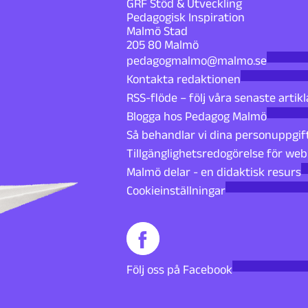
GRF Stöd & Utveckling
Pedagogisk Inspiration
Malmö Stad
205 80 Malmö
pedagogmalmo@malmo.se
Kontakta redaktionen
RSS-flöde – följ våra senaste artikl
Blogga hos Pedagog Malmö
Så behandlar vi dina personuppgif
Tillgänglighetsredogörelse för we
Malmö delar - en didaktisk resurs
Cookieinställningar
Följ oss på Facebook