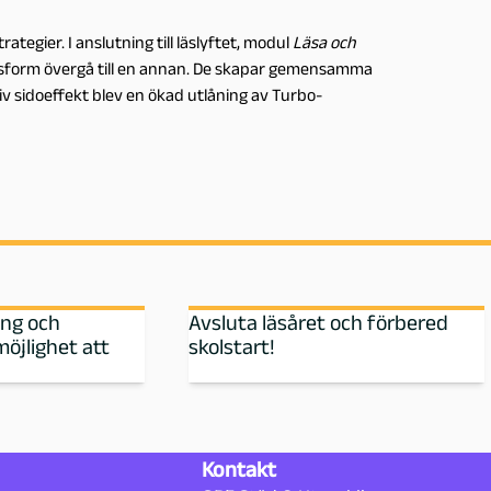
ategier. I anslutning till läslyftet, modul
Läsa och
ycksform övergå till en annan. De skapar gemensamma
tiv sidoeffekt blev en ökad utlåning av Turbo-
ing och
Avsluta läsåret och förbered
möjlighet att
skolstart!
Kontakt