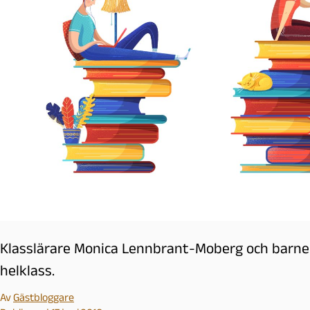
l
m
ö
Klasslärare Monica Lennbrant-Moberg och barnen 
helklass.
Av
Gästbloggare