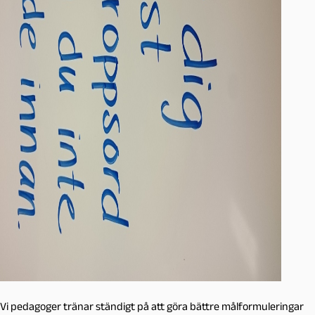
Vi pedagoger tränar ständigt på att göra bättre målformuleringar