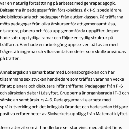
var en naturlig fortsättning på arbetet med genrepedagogik.
Deltagarna är pedagoger från förskoleklass, åk 1-9, speciallärare,
skolbibliotekarie och pedagoger från autismklassen. På träffarna
möts pedagoger från olika årskurser för att gemensamt läsa,
diskutera, planera och följa upp genomförda uppgifter. Jesper
hade satt upp tydliga ramar och följde en tydlig struktur på
träffarna. Han hade en arbetsgång uppskriven på tavlan med
frågeställningarna och vilka samtalsmodeller som skulle användas
på träffen.
Annebergskolan samarbetar med Lorensborgskolan och har
tillsammans sex stycken handledare som träffas varannan vecka
för att planera och diskutera inför träffarna. Pedagoger från F-6
och särskolan deltar i Läslyftet. Grupperna är organiserade i F-3 och
särskolan samt årskurs 4-6. Pedagogerna ville arbeta med
språkutveckling och det kollegiala lärandet och hade sedan tidigare
positiva erfarenheter av Skolverkets upplägg från Matematiklyftet.
Jessica Jervill som är handledare ser stor vinst med att det finns