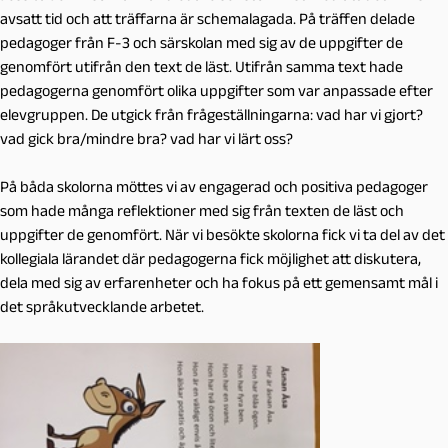
avsatt tid och att träffarna är schemalagada. På träffen delade
pedagoger från F-3 och särskolan med sig av de uppgifter de
genomfört utifrån den text de läst. Utifrån samma text hade
pedagogerna genomfört olika uppgifter som var anpassade efter
elevgruppen. De utgick från frågeställningarna: vad har vi gjort?
vad gick bra/mindre bra? vad har vi lärt oss?
På båda skolorna möttes vi av engagerad och positiva pedagoger
som hade många reflektioner med sig från texten de läst och
uppgifter de genomfört. När vi besökte skolorna fick vi ta del av det
kollegiala lärandet där pedagogerna fick möjlighet att diskutera,
dela med sig av erfarenheter och ha fokus på ett gemensamt mål i
det språkutvecklande arbetet.