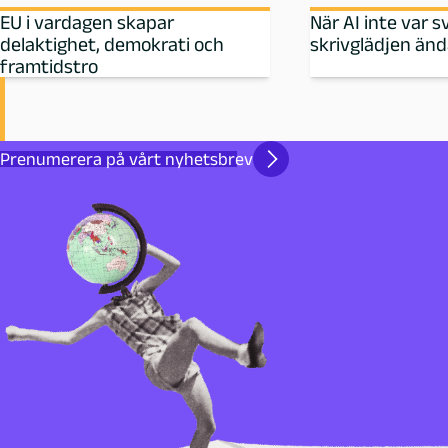
EU i vardagen skapar
När AI inte var s
delaktighet, demokrati och
skrivglädjen än
framtidstro
Prenumerera på vårt nyhetsbrev