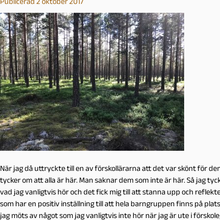
Publicerad 2 oktober 2017
När jag då uttryckte till en av förskollärarna att det var skönt för dem
tycker om att alla är här. Man saknar dem som inte är här. Så jag tyc
vad jag vanligtvis hör och det fick mig till att stanna upp och refle
som har en positiv inställning till att hela barngruppen finns på plats
jag möts av något som jag vanligtvis inte hör när jag är ute i förskol