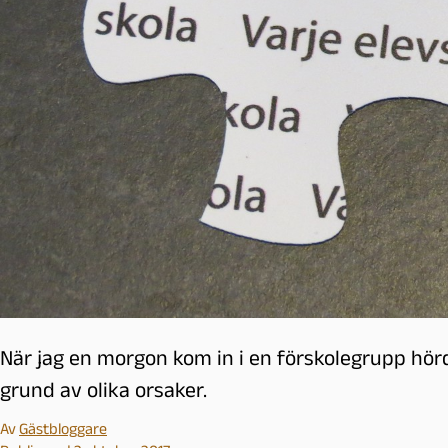
l
m
ö
När jag en morgon kom in i en förskolegrupp hörd
grund av olika orsaker.
Av
Gästbloggare