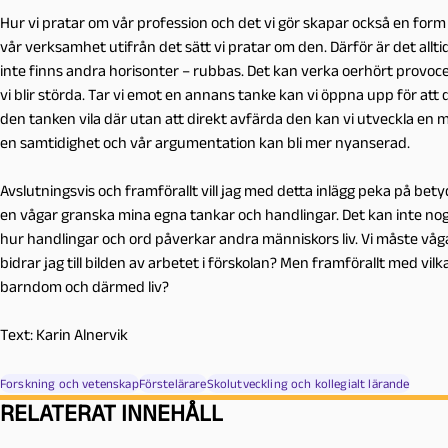
Hur vi pratar om vår profession och det vi gör skapar också en form av
vår verksamhet utifrån det sätt vi pratar om den. Därför är det allti
inte finns andra horisonter – rubbas. Det kan verka oerhört provo
vi blir störda. Tar vi emot en annans tanke kan vi öppna upp för att d
den tanken vila där utan att direkt avfärda den kan vi utveckla en me
en samtidighet och vår argumentation kan bli mer nyanserad.
Avslutningsvis och framförallt vill jag med detta inlägg peka på bet
en vågar granska mina egna tankar och handlingar. Det kan inte nog
hur handlingar och ord påverkar andra människors liv. Vi måste våga
bidrar jag till bilden av arbetet i förskolan? Men framförallt med vi
barndom och därmed liv?
Text:
Karin Alnervik
Forskning och vetenskap
Förstelärare
Skolutveckling och kollegialt lärande
RELATERAT INNEHÅLL