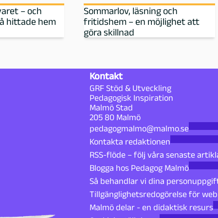
varet – och
Sommarlov, läsning och
då hittade hem
fritidshem – en möjlighet att
göra skillnad
Kontakt
GRF Stöd & Utveckling
Pedagogisk Inspiration
Malmö Stad
205 80 Malmö
pedagogmalmo@malmo.se
Kontakta redaktionen
RSS-flöde – följ våra senaste artikl
Blogga hos Pedagog Malmö
Så behandlar vi dina personuppgif
Tillgänglighetsredogörelse för we
Malmö delar - en didaktisk resurs