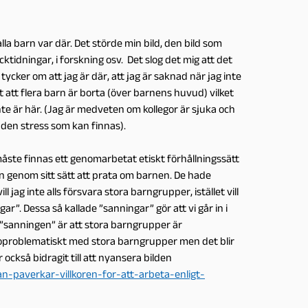
lla barn var där. Det störde min bild, den bild som
ktidningar, i forskning osv. Det slog det mig att det
ycker om att jag är där, att jag är saknad när jag inte
nt att flera barn är borta (över barnens huvud) vilket
inte är här. (Jag är medveten om kollegor är sjuka och
ga den stress som kan finnas).
t måste finnas ett genomarbetat etiskt förhållningssätt
n genom sitt sätt att prata om barnen. De hade
jag inte alls försvara stora barngrupper, istället vill
gar”. Dessa så kallade ”sanningar” gör att vi går in i
är ”sanningen” är att stora barngrupper är
e oproblematiskt med stora barngrupper men det blir
 också bidragit till att nyansera bilden
n-paverkar-villkoren-for-att-arbeta-enligt-