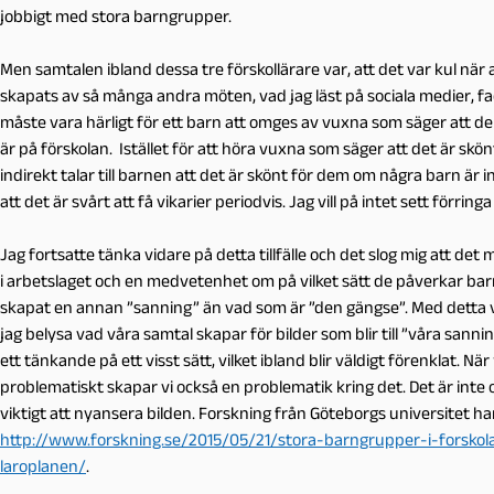
jobbigt med stora barngrupper.
Men samtalen ibland dessa tre förskollärare var, att det var kul när a
skapats av så många andra möten, vad jag läst på sociala medier, fac
måste vara härligt för ett barn att omges av vuxna som säger att de t
är på förskolan. Istället för att höra vuxna som säger att det är skö
indirekt talar till barnen att det är skönt för dem om några barn är 
att det är svårt att få vikarier periodvis. Jag vill på intet sett förrin
Jag fortsatte tänka vidare på detta tillfälle och det slog mig att de
i arbetslaget och en medvetenhet om på vilket sätt de påverkar bar
skapat en annan ”sanning” än vad som är ”den gängse”. Med detta vill 
jag belysa vad våra samtal skapar för bilder som blir till ”våra sannin
ett tänkande på ett visst sätt, vilket ibland blir väldigt förenklat. N
problematiskt skapar vi också en problematik kring det. Det är int
viktigt att nyansera bilden. Forskning från Göteborgs universitet har
http://www.forskning.se/2015/05/21/stora-barngrupper-i-forskola
laroplanen/
.