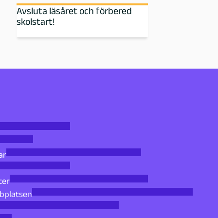
Avsluta läsåret och förbered
skolstart!
ar
ter
bbplatsen