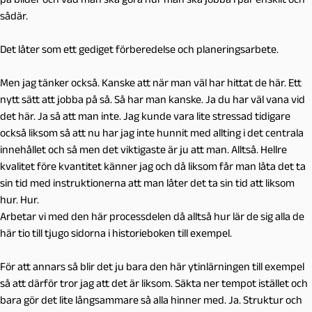
sådär.
Det låter som ett gediget förberedelse och planeringsarbete.
Men jag tänker också. Kanske att när man väl har hittat de här. Ett
nytt sätt att jobba på så. Så har man kanske. Ja du har väl vana vid
det här. Ja så att man inte. Jag kunde vara lite stressad tidigare
också liksom så att nu har jag inte hunnit med allting i det centrala
innehållet och så men det viktigaste är ju att man. Alltså. Hellre
kvalitet före kvantitet känner jag och då liksom får man låta det ta
sin tid med instruktionerna att man låter det ta sin tid att liksom
hur. Hur.
Arbetar vi med den här processdelen då alltså hur lär de sig alla de
här tio till tjugo sidorna i historieboken till exempel.
För att annars så blir det ju bara den här ytinlärningen till exempel
så att därför tror jag att det är liksom. Säkta ner tempot istället och
bara gör det lite långsammare så alla hinner med. Ja. Struktur och