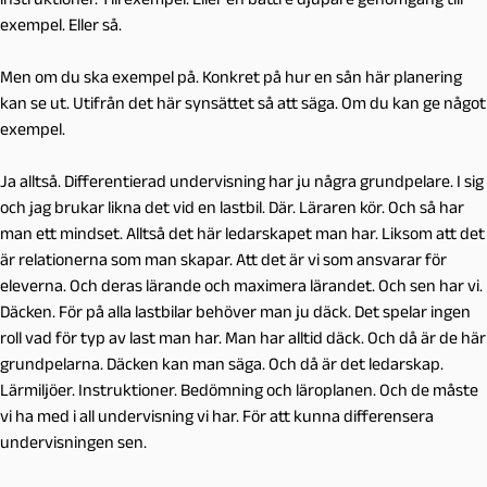
exempel. Eller så.
Men om du ska exempel på. Konkret på hur en sån här planering
kan se ut. Utifrån det här synsättet så att säga. Om du kan ge något
exempel.
Ja alltså. Differentierad undervisning har ju några grundpelare. I sig
och jag brukar likna det vid en lastbil. Där. Läraren kör. Och så har
man ett mindset. Alltså det här ledarskapet man har. Liksom att det
är relationerna som man skapar. Att det är vi som ansvarar för
eleverna. Och deras lärande och maximera lärandet. Och sen har vi.
Däcken. För på alla lastbilar behöver man ju däck. Det spelar ingen
roll vad för typ av last man har. Man har alltid däck. Och då är de här
grundpelarna. Däcken kan man säga. Och då är det ledarskap.
Lärmiljöer. Instruktioner. Bedömning och läroplanen. Och de måste
vi ha med i all undervisning vi har. För att kunna differensera
undervisningen sen.