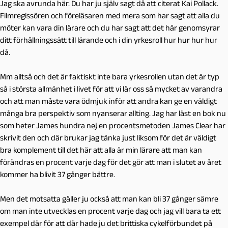
Jag ska avrunda här. Du har ju själv sagt då att citerat Kai Pollack.
Filmregissören och föreläsaren med mera som har sagt att alla du
möter kan vara din lärare och du har sagt att det här genomsyrar
ditt förhållningssätt till lärande och i din yrkesroll hur hur hur hur
då.
Mm alltså och det är faktiskt inte bara yrkesrollen utan det är typ
så i största allmänhet i livet för att vi lär oss så mycket av varandra
och att man måste vara ödmjuk inför att andra kan ge en väldigt
många bra perspektiv som nyanserar allting. Jag har läst en bok nu
som heter James hundra nej en procentsmetoden James Clear har
skrivit den och där brukar jag tänka just liksom för det är väldigt
bra komplement till det här att alla är min lärare att man kan
förändras en procent varje dag för det gör att man i slutet av året
kommer ha blivit 37 gånger bättre.
Men det motsatta gäller ju också att man kan bli 37 gånger sämre
om man inte utvecklas en procent varje dag och jag vill bara ta ett
exempel där för att där hade ju det brittiska cykelförbundet på