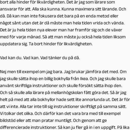
bort alla hinder för likvärdigheten. Det är jag som lärare som
ansvarar för att. Alla ska kunna. Kunna maximera sitt lärande. Och
då. Då kan man inte fokusera det bara på en enda metod eller
något sånt utan det är då måste man hela tiden vrida och vända.
Det är ju hela tiden nya elever man har framför sig och de växer
med för varje månad. Så att man måste ju också hela tiden liksom
uppdatera sig. Ta bort hinder för likvärdigheten.
Vad kan du. Vad kan. Vad tänker du på då.
Nej men till exempel om jag bara. Jag brukar jämföra det med. Om
jag skulle sätta ihop en billig bokhylla från Ikea. Och jag skulle bara
använt skriftliga instruktioner och skulle försökt sätta ihop den.
Och så skulle alla lärare på mellanhögskolan fått göra det. Så är jag
helt på med att alla bokhyllor hade sett lite annorlunda ut. Det är för
att vi inte. Alla tar inte till sig instruktioner skriftligt på samma sätt.
Vi tolkar det olika. Och därför kan det vara bra med till exempel
bildstöd eller att man pratar muntligt. Och genom att ge
differencierade instruktioner. Så kan ju fler gå in i en uppgift. På lika