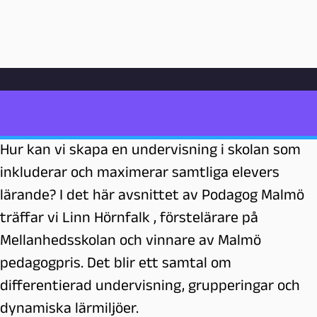
Hoppa till innehåll
Hem
Poddarkiv
Undervisning
”Lärande är en process”
”Lärande är en process”
P
e
Hur kan vi skapa en undervisning i skolan som
d
inkluderar och maximerar samtliga elevers
a
g
lärande? I det här avsnittet av Podagog Malmö
o
träffar vi Linn Hörnfalk , förstelärare på
g
Mellanhedsskolan och vinnare av Malmö
M
a
pedagogpris. Det blir ett samtal om
l
differentierad undervisning, grupperingar och
m
dynamiska lärmiljöer.
ö