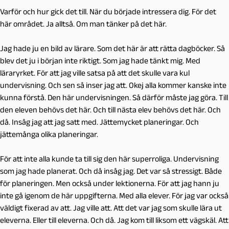
Varför och hur gick det till. När du började intressera dig. För det
här området. Ja alltså. Om man tänker på det här.
Jag hade ju en bild av lärare. Som det här är att rätta dagböcker. Så
blev det ju i början inte riktigt. Som jag hade tänkt mig. Med
läraryrket. För att jag ville satsa på att det skulle vara kul
undervisning. Och sen så inser jag att. Okej alla kommer kanske inte
kunna förstå. Den här undervisningen. Så därför måste jag göra. Till
den eleven behövs det här. Och till nästa elev behövs det här. Och
då. Insåg jag att jag satt med. Jättemycket planeringar. Och
jättemånga olika planeringar.
För att inte alla kunde ta till sig den här superroliga. Undervisning
som jag hade planerat. Och då insåg jag. Det var så stressigt. Både
för planeringen. Men också under lektionerna. För att jag hann ju
inte gå igenom de här uppgifterna. Med alla elever. För jag var också
väldigt fixerad av att. Jag ville att. Att det var jag som skulle lära ut
eleverna. Eller till eleverna. Och då. Jag kom till liksom ett vägskäl. Att