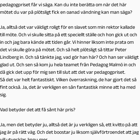
pedagogpriset får vi säga. Kan du inte berätta om när det här
mötet du var på plötsligt fick en oanad vändning kan man säga?
Ja, alltså det var väldigt roligt för en slavet som min rektor kallade
till möte. Och vi skulle sitta på ett speciellt ställe och hon gick ut och
in och jag bara kände att tiden går. Vi hinner liksom inte prata om
det vi skulle göra på mötet. Och så helt plötsligt så tittar Peter
Lindberg in. Och så tänkte jag, vad gör han här? Och han ser väldigt
glad ut. Och sen så kom ju hela teamet från Pedagog Malmö in och
då gick det upp för mig sen till slut att det var pedagogpriset.
Så det var helt fantastiskt. Vilken överraskning, de har gjort det så
fint också. Ja, det är verkligen en sån fantastisk minne att ha med
sig.
Vad betyder det att få sånt här pris?
Ja, men det betyder ju, alltså det är ju verkligen så, ett kvitto på att
jag är på rätt väg. Och det boostar ju liksom självförtroendet att jag
vill utvecklas ännu mer.