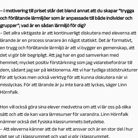
– I motivering till priset står det bland annat att du skapar ”trygga
och förlåtande lärmiljöer som är anpassade till både individer och
grupper”; vad är en sådan lärmiljö för dig?
– Det allra viktigaste är att kontinuerligt diskutera med eleverna att
lärande är en process snarare än något statiskt. Det är formativt,
en trygg och förlåtande lärmiljö är att vi bygger en gemenskap, att
det vi gör blir begripligt. Att jag har en god samverkan med
hemmet; mycket positiv förstärkning som jag vidarebefordrar till
dem, sådant jag ser på lektionerna. Att vi har tydliga stödstrukturer
för att lyckas men också verktyg för att kunna diskutera när vi
misslyckas. För att lärande är ju inte bara att lyckas, säger Linn
Hörnfalk.
Hon vill också göra sina elever medvetna om att vi lär oss på olika
sätt och att de kan vara lärresurser för varandra. Linn Hörnfalk
nämner också det fysiska klassrummets betydelse.
– Att eleverna känner att de har ett ansvar och är en stor del i hur
det ser ut i klassrummet och vad vi gör i klassrummet.