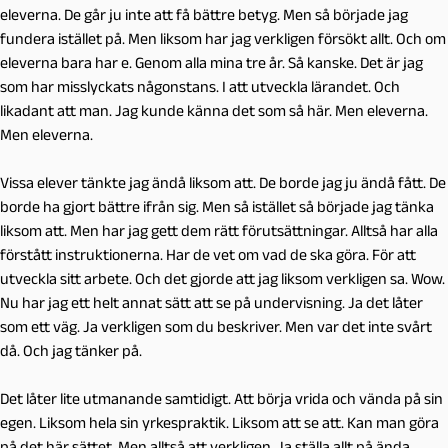
eleverna. De går ju inte att få bättre betyg. Men så började jag
fundera istället på. Men liksom har jag verkligen försökt allt. Och om
eleverna bara har e. Genom alla mina tre år. Så kanske. Det är jag
som har misslyckats någonstans. I att utveckla lärandet. Och
likadant att man. Jag kunde känna det som så här. Men eleverna.
Men eleverna.
Vissa elever tänkte jag ändå liksom att. De borde jag ju ändå fått. De
borde ha gjort bättre ifrån sig. Men så istället så började jag tänka
liksom att. Men har jag gett dem rätt förutsättningar. Alltså har alla
förstått instruktionerna. Har de vet om vad de ska göra. För att
utveckla sitt arbete. Och det gjorde att jag liksom verkligen sa. Wow.
Nu har jag ett helt annat sätt att se på undervisning. Ja det låter
som ett väg. Ja verkligen som du beskriver. Men var det inte svårt
då. Och jag tänker på.
Det låter lite utmanande samtidigt. Att börja vrida och vända på sin
egen. Liksom hela sin yrkespraktik. Liksom att se att. Kan man göra
på det här sättet. Men alltså att verkligen. Ja ställa allt på ända