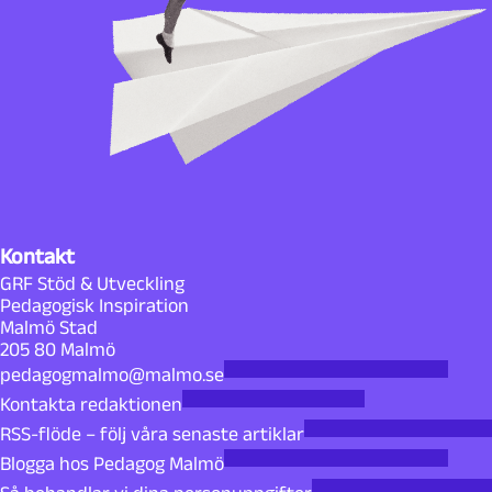
Kontakt
GRF Stöd & Utveckling
Pedagogisk Inspiration
Malmö Stad
205 80 Malmö
pedagogmalmo@malmo.se
Kontakta redaktionen
RSS-flöde – följ våra senaste artiklar
Blogga hos Pedagog Malmö