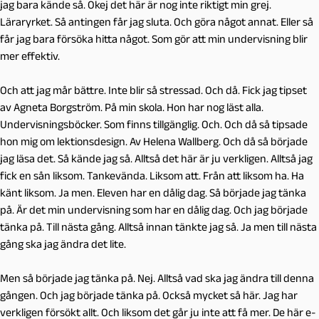
jag bara kände så. Okej det här är nog inte riktigt min grej.
Läraryrket. Så antingen får jag sluta. Och göra något annat. Eller så
får jag bara försöka hitta något. Som gör att min undervisning blir
mer effektiv.
Och att jag mår bättre. Inte blir så stressad. Och då. Fick jag tipset
av Agneta Borgström. På min skola. Hon har nog läst alla.
Undervisningsböcker. Som finns tillgänglig. Och. Och då så tipsade
hon mig om lektionsdesign. Av Helena Wallberg. Och då så började
jag läsa det. Så kände jag så. Alltså det här är ju verkligen. Alltså jag
fick en sån liksom. Tankevända. Liksom att. Från att liksom ha. Ha
känt liksom. Ja men. Eleven har en dålig dag. Så började jag tänka
på. Är det min undervisning som har en dålig dag. Och jag började
tänka på. Till nästa gång. Alltså innan tänkte jag så. Ja men till nästa
gång ska jag ändra det lite.
Men så började jag tänka på. Nej. Alltså vad ska jag ändra till denna
gången. Och jag började tänka på. Också mycket så här. Jag har
verkligen försökt allt. Och liksom det går ju inte att få mer. De här e-