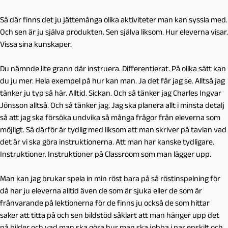
Så där finns det ju jättemånga olika aktiviteter man kan syssla med.
Och sen är ju själva produkten. Sen själva liksom. Hur eleverna visar.
Vissa sina kunskaper.
Du nämnde lite grann där instruera. Differentierat. På olika sätt kan
du ju mer. Hela exempel på hur kan man. Ja det får jag se. Alltså jag
tänker ju typ så här. Alltid. Sickan. Och så tänker jag Charles Ingvar
Jönsson alltså. Och så tänker jag. Jag ska planera allt i minsta detalj
så att jag ska försöka undvika så många frågor från eleverna som
möjligt. Så därför är tydlig med liksom att man skriver på tavlan vad
det är vi ska göra instruktionerna. Att man har kanske tydligare.
Instruktioner. Instruktioner på Classroom som man lägger upp.
Man kan jag brukar spela in min röst bara på så röstinspelning för
då har ju eleverna alltid även de som är sjuka eller de som är
frånvarande på lektionerna för de finns ju också de som hittar
saker att titta på och sen bildstöd såklart att man hänger upp det
på bilder och vad man ska göra hur man ska jobba i par enskilt och