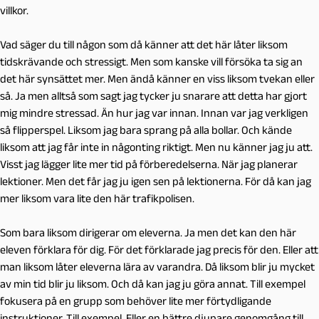
villkor.
Vad säger du till någon som då känner att det här låter liksom
tidskrävande och stressigt. Men som kanske vill försöka ta sig an
det här synsättet mer. Men ändå känner en viss liksom tvekan eller
så. Ja men alltså som sagt jag tycker ju snarare att detta har gjort
mig mindre stressad. Än hur jag var innan. Innan var jag verkligen
så flipperspel. Liksom jag bara sprang på alla bollar. Och kände
liksom att jag får inte in någonting riktigt. Men nu känner jag ju att.
Visst jag lägger lite mer tid på förberedelserna. När jag planerar
lektioner. Men det får jag ju igen sen på lektionerna. För då kan jag
mer liksom vara lite den här trafikpolisen.
Som bara liksom dirigerar om eleverna. Ja men det kan den här
eleven förklara för dig. För det förklarade jag precis för den. Eller att
man liksom låter eleverna lära av varandra. Då liksom blir ju mycket
av min tid blir ju liksom. Och då kan jag ju göra annat. Till exempel
fokusera på en grupp som behöver lite mer förtydligande
instruktioner. Till exempel. Eller en bättre djupare genomgång till