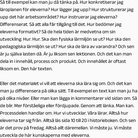
Så till exempel kan man ju då tänka på. Hur konkretiserar jag
läroplanen för eleverna? Hur lägger jag upp? Hur strukturerar jag
upp det här arbetsområdet? Hur instruerar jag eleverna?
Differenserat. Så att alla får tillgång till det. Hur bedömer jag
eleverna formativt? Så de hela tiden är medvetna om sin
utveckling. Hur. Hur. Ska den fysiska lärmiljön se ut? Hur ska den
pedagogiska lärmiljön se ut? Hur ska de lära av varandra? Och sen
är ju själva lasten då. Är ju liksom sen lektionen. Och det kan man
dela in i innehåll, process och produkt. Och innehållet är oftast
liksom en. Den här texten.
Eller det materialet vi vill att eleverna ska lära sig om. Och det kan
man ju differensera på olika sätt. Till exempel en text kan man ju ha
på olika nivåer. Eller man kan lägga in kommentarer vid sidan om. Så
de blir. Mer förståeliga eller fördjupade. Genom att länka. Man kan.
Processdelen handlar om. Hur vi utvecklar. Våra lärar. Alltså hur
eleverna tar sig från. Alltså läs sida 10 till 20 i historieboken. Och sen
är det prov på fredag. Alltså allt däremellan. Vi måste ju. Vi måste
utveckla de här kunskaperna med eleverna.