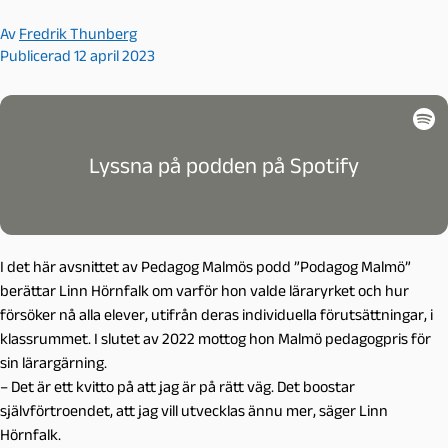
Av
Fredrik Thunberg
Publicerad 12 april 2023
Lyssna på podden på Spotify
I det här avsnittet av Pedagog Malmös podd ”Podagog Malmö”
berättar Linn Hörnfalk om varför hon valde läraryrket och hur
försöker nå alla elever, utifrån deras individuella förutsättningar, i
klassrummet. I slutet av 2022 mottog hon Malmö pedagogpris för
sin lärargärning.
– Det är ett kvitto på att jag är på rätt väg. Det boostar
självförtroendet, att jag vill utvecklas ännu mer, säger Linn
Hörnfalk.