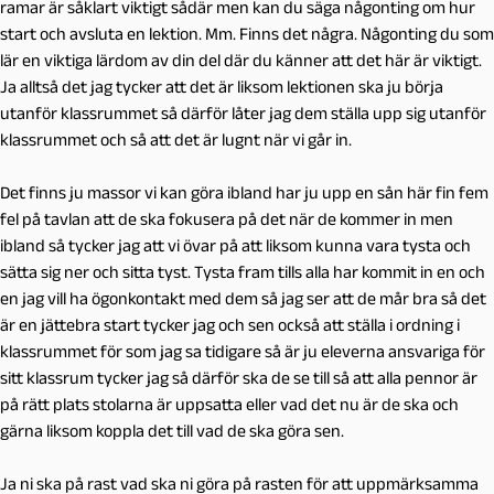
ramar är såklart viktigt sådär men kan du säga någonting om hur
start och avsluta en lektion. Mm. Finns det några. Någonting du som
lär en viktiga lärdom av din del där du känner att det här är viktigt.
Ja alltså det jag tycker att det är liksom lektionen ska ju börja
utanför klassrummet så därför låter jag dem ställa upp sig utanför
klassrummet och så att det är lugnt när vi går in.
Det finns ju massor vi kan göra ibland har ju upp en sån här fin fem
fel på tavlan att de ska fokusera på det när de kommer in men
ibland så tycker jag att vi övar på att liksom kunna vara tysta och
sätta sig ner och sitta tyst. Tysta fram tills alla har kommit in en och
en jag vill ha ögonkontakt med dem så jag ser att de mår bra så det
är en jättebra start tycker jag och sen också att ställa i ordning i
klassrummet för som jag sa tidigare så är ju eleverna ansvariga för
sitt klassrum tycker jag så därför ska de se till så att alla pennor är
på rätt plats stolarna är uppsatta eller vad det nu är de ska och
gärna liksom koppla det till vad de ska göra sen.
Ja ni ska på rast vad ska ni göra på rasten för att uppmärksamma