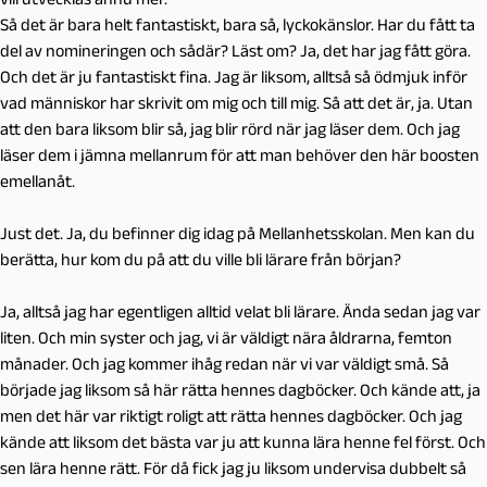
Så det är bara helt fantastiskt, bara så, lyckokänslor. Har du fått ta
del av nomineringen och sådär? Läst om? Ja, det har jag fått göra.
Och det är ju fantastiskt fina. Jag är liksom, alltså så ödmjuk inför
vad människor har skrivit om mig och till mig. Så att det är, ja. Utan
att den bara liksom blir så, jag blir rörd när jag läser dem. Och jag
läser dem i jämna mellanrum för att man behöver den här boosten
emellanåt.
Just det. Ja, du befinner dig idag på Mellanhetsskolan. Men kan du
berätta, hur kom du på att du ville bli lärare från början?
Ja, alltså jag har egentligen alltid velat bli lärare. Ända sedan jag var
liten. Och min syster och jag, vi är väldigt nära åldrarna, femton
månader. Och jag kommer ihåg redan när vi var väldigt små. Så
började jag liksom så här rätta hennes dagböcker. Och kände att, ja
men det här var riktigt roligt att rätta hennes dagböcker. Och jag
kände att liksom det bästa var ju att kunna lära henne fel först. Och
sen lära henne rätt. För då fick jag ju liksom undervisa dubbelt så