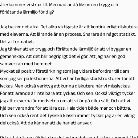
återkommer vi strax till. Men vad är då liksom en trygg och
förlåtande lärmiljö för dig?
Jag tycker det allra. Det allra viktigaste är att kontinuerligt diskutera
med eleverna. Att lärande är en process. Snarare än något statiskt.
Det är formativt.
Jag tänker att en trygg och förlåtande lärmiljö är att vi bygger en
gemenskap. Att det blir begripligt det vi gör. Att jag har en god
samverkan med hemmet.
Mycket så positiv förstärkning som jag vidare befordrar till dem
som jag ser på lektionerna. Att vi har tydliga stödstrukturer för att
lyckas. Men också verktyg att kunna diskutera när vi misslyckas.
För att lärande är inte bara att lyckas. Och sen. Också viktigt tycker
jag att eleverna är medvetna om att vi lär på olika sätt. Och att vi
hjälper varandra för att lära oss. Hela tiden både mer och bättre.
Och sen också rent det fysiska klassrummet tycker jag är en viktig
del också. Att de känner att de har ett ansvar.
Och att de är en väldigt stor del av hur det ser ut i klassrummet. Vad