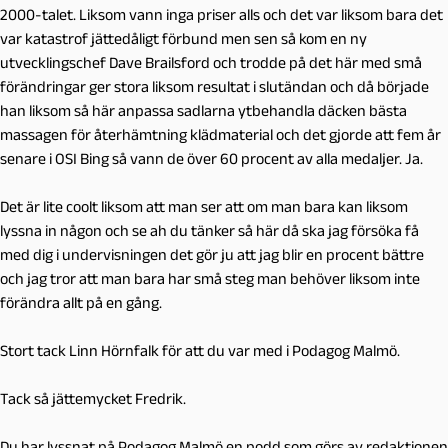
2000-talet. Liksom vann inga priser alls och det var liksom bara det
var katastrof jättedåligt förbund men sen så kom en ny
utvecklingschef Dave Brailsford och trodde på det här med små
förändringar ger stora liksom resultat i slutändan och då började
han liksom så här anpassa sadlarna ytbehandla däcken bästa
massagen för återhämtning klädmaterial och det gjorde att fem år
senare i OSI Bing så vann de över 60 procent av alla medaljer. Ja.
Det är lite coolt liksom att man ser att om man bara kan liksom
lyssna in någon och se ah du tänker så här då ska jag försöka få
med dig i undervisningen det gör ju att jag blir en procent bättre
och jag tror att man bara har små steg man behöver liksom inte
förändra allt på en gång.
Stort tack Linn Hörnfalk för att du var med i Podagog Malmö.
Tack så jättemycket Fredrik.
Du har lyssnat på Podagog Malmö en podd som görs av redaktionen