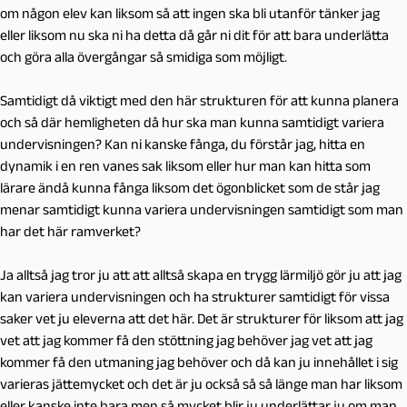
om någon elev kan liksom så att ingen ska bli utanför tänker jag
eller liksom nu ska ni ha detta då går ni dit för att bara underlätta
och göra alla övergångar så smidiga som möjligt.
Samtidigt då viktigt med den här strukturen för att kunna planera
och så där hemligheten då hur ska man kunna samtidigt variera
undervisningen? Kan ni kanske fånga, du förstår jag, hitta en
dynamik i en ren vanes sak liksom eller hur man kan hitta som
lärare ändå kunna fånga liksom det ögonblicket som de står jag
menar samtidigt kunna variera undervisningen samtidigt som man
har det här ramverket?
Ja alltså jag tror ju att att alltså skapa en trygg lärmiljö gör ju att jag
kan variera undervisningen och ha strukturer samtidigt för vissa
saker vet ju eleverna att det här. Det är strukturer för liksom att jag
vet att jag kommer få den stöttning jag behöver jag vet att jag
kommer få den utmaning jag behöver och då kan ju innehållet i sig
varieras jättemycket och det är ju också så så länge man har liksom
eller kanske inte bara men så mycket blir ju underlättar ju om man