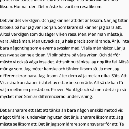
liksom. Hur var den. Det måste ha varit en resa liksom.
Det var det verkligen. Och jag känner att det är liksom. När jag tittar
tillbaks på hur jag var i början. Som lärare så känner jag bara att.
Alltså verkligen som du säger vilken resa. Men. Men man måste ju
vara. Alltså man. Man utvecklas ju hela precis som lärande. Är ju inte
bara någonting som eleverna sysslar med. Vi alla människor. Lär ju
oss nya saker hela tiden. Vi blir bättre på våra yrken. Och därför
måste vi också våga inse det. Att shit nu tänkte jag nog lite fel. Alltså
många som. Jag möter kanske och tänker liksom så. Ja men jag
differencierar bara. Jag liksom låter dem välja mellan olika. Sätt. Att.
Visa sina kunskaper i slutet av ett arbetsområde. Alltså de kan få
välja mellan en prestation. Prover. Muntligt och så men det är ju så
mycket mer. Som är differencierad undervisning.
Det är snarare ett sätt att tänka än bara någon enskild metod vid
något tillfälle i undervisning utan det är ju snarare liksom att. Jag
måste se liksom att. Det är jag som lärare som ansvarar för att. Ta