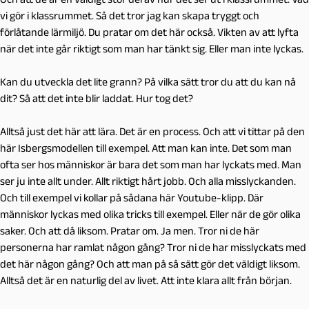
vi gör i klassrummet. Så det tror jag kan skapa tryggt och
förlåtande lärmiljö. Du pratar om det här också. Vikten av att lyfta
när det inte går riktigt som man har tänkt sig. Eller man inte lyckas.
Kan du utveckla det lite grann? På vilka sätt tror du att du kan nå
dit? Så att det inte blir laddat. Hur tog det?
Alltså just det här att lära. Det är en process. Och att vi tittar på den
här Isbergsmodellen till exempel. Att man kan inte. Det som man
ofta ser hos människor är bara det som man har lyckats med. Man
ser ju inte allt under. Allt riktigt hårt jobb. Och alla misslyckanden.
Och till exempel vi kollar på sådana här Youtube-klipp. Där
människor lyckas med olika tricks till exempel. Eller när de gör olika
saker. Och att då liksom. Pratar om. Ja men. Tror ni de här
personerna har ramlat någon gång? Tror ni de har misslyckats med
det här någon gång? Och att man på så sätt gör det väldigt liksom.
Alltså det är en naturlig del av livet. Att inte klara allt från början.