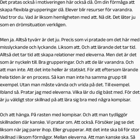
Det pratas också i motiveringen här också då. Om din förmåga att
skapa flexibla grupperingar då. Elever blir resurser för varandra.
Vad tror du. Vad är liksom hemligheten med att. Nå dit. Det låter ju
som en drömsituation verkligen.
Men ja. Alltså tyvärr är det ju. Precis som vi pratade om det här med
misslyckande och lyckande. Liksom att. Och att lärande det tar tid.
Alltså det tar tid att skapa relationer med eleverna. Men det är det
som är nyckeln till. Bra grupperingar. Och att de lär varandra. Och
att man inte. Att det inte heller är statiskt. För att eftersom lärande
hela tiden är en process. Så kan man inte ha samma grupp till
exempel. Utan man måste vända och vrida på det. Till exempel.
Ibland så. Pratar jag med eleverna. Vilka lär du dig bäst med. För det
är ju väldigt stor skillnad på att lära sig bra med några kompisar.
Och att hänga. På rasten med kompisar. Och att man tydliggör
skillnaden där kanske. Vi pratar om. Att också. Försöker jag se det
liksom när jag parer ihop. Eller grupperar. Att det inte ska bli för stor
skillnad i liksom förmågor. Mellan eleverna. Att man kanske ska. Så