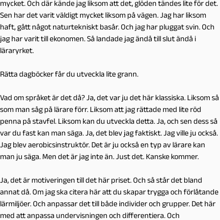
mycket. Och där kände jag liksom att det, glöden tändes lite för det.
Sen har det varit väldigt mycket liksom på vägen. Jag har liksom
haft, gått något naturtekniskt basår. Och jag har pluggat svin. Och
jag har varit till ekonomen. Så landade jag ändå till slut ändå i
läraryrket.
Rätta dagböcker får du utveckla lite grann.
Vad om språket är det då? Ja, det var ju det här klassiska. Liksom så
som man såg på lärare förr. Liksom att jag rättade med lite röd
penna på stavfel. Liksom kan du utveckla detta. Ja, och sen dess så
var du fast kan man säga. Ja, det blev jag faktiskt. Jag ville ju också.
Jag blev aerobicsinstruktör. Det är ju också en typ av lärare kan
man ju säga. Men det är jag inte än. Just det. Kanske kommer.
Ja, det är motiveringen till det här priset. Och så står det bland
annat då. Om jag ska citera här att du skapar trygga och förlåtande
lärmiljöer. Och anpassar det till både individer och grupper. Det här
med att anpassa undervisningen och differentiera. Och