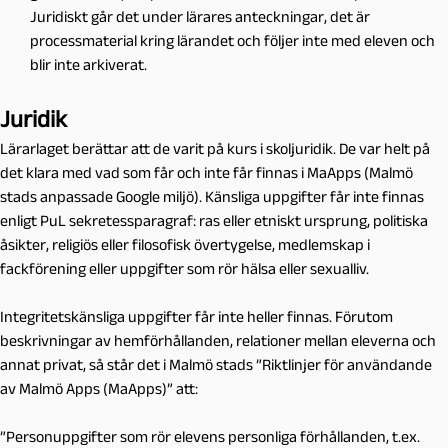
Juridiskt går det under lärares anteckningar, det är
processmaterial kring lärandet och följer inte med eleven och
blir inte arkiverat.
Juridik
Lärarlaget berättar att de varit på kurs i skoljuridik. De var helt på
det klara med vad som får och inte får finnas i MaApps (Malmö
stads anpassade Google miljö). Känsliga uppgifter får inte finnas
enligt PuL sekretessparagraf: ras eller etniskt ursprung, politiska
åsikter, religiös eller filosofisk övertygelse, medlemskap i
fackförening eller uppgifter som rör hälsa eller sexualliv.
Integritetskänsliga uppgifter får inte heller finnas. Förutom
beskrivningar av hemförhållanden, relationer mellan eleverna och
annat privat, så står det i Malmö stads ”Riktlinjer för användande
av Malmö Apps (MaApps)” att:
”Personuppgifter som rör elevens personliga förhållanden, t.ex.