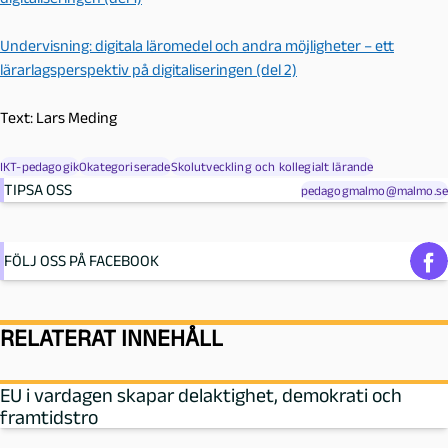
Undervisning: digitala läromedel och andra möjligheter – ett
lärarlagsperspektiv på digitaliseringen (del 2)
Text:
Lars Meding
IKT-pedagogik
Okategoriserade
Skolutveckling och kollegialt lärande
TIPSA OSS
pedagogmalmo@malmo.se
FÖLJ OSS PÅ FACEBOOK
RELATERAT INNEHÅLL
EU i vardagen skapar delaktighet, demokrati och
framtidstro