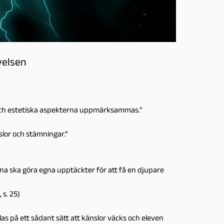
velsen
ga och estetiska aspekterna uppmärksammas.”
slor och stämningar.”
erna ska göra egna upptäckter för att få en djupare
 s. 25)
s på ett sådant sätt att känslor väcks och eleven