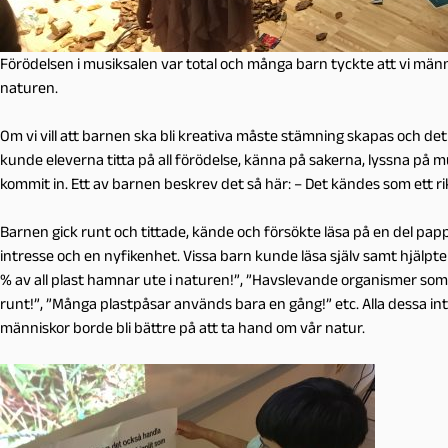
Förödelsen i musiksalen var total och många barn tyckte att vi män
naturen.
Om vi vill att barnen ska bli kreativa måste stämning skapas och de
kunde eleverna titta på all förödelse, känna på sakerna, lyssna på
kommit in. Ett av barnen beskrev det så här: – Det kändes som ett 
Barnen gick runt och tittade, kände och försökte läsa på en del papp
intresse och en nyfikenhet. Vissa barn kunde läsa själv samt hjälp
% av all plast hamnar ute i naturen!”, ”Havslevande organismer som mu
runt!”, ”Många plastpåsar används bara en gång!” etc. Alla dessa int
människor borde bli bättre på att ta hand om vår natur.