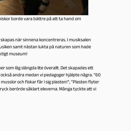
niskor borde vara bättre på att ta hand om
t skapas när sinnena koncentreras. I musiksalen
 musiken samt nästan lukta på naturen som hade
riktigt museum!
er som låg slängda lite överallt. Det skapades ett
te också andra medan vi pedagoger hjälpte några. ”60
sslor och fiskar får i sig plasten!”, ”Plasten flyter
ryck berörde såklart eleverna. Många tyckte att vi