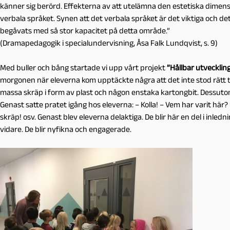
känner sig berörd. Effekterna av att utelämna den estetiska dimensi
verbala språket. Synen att det verbala språket är det viktiga och d
begåvats med så stor kapacitet på detta område.”
(Dramapedagogik i specialundervisning, Åsa Falk Lundqvist, s. 9)
Med buller och bång startade vi upp vårt projekt
”Hållbar utvecklin
morgonen när eleverna kom upptäckte några att det inte stod rätt til
massa skräp i form av plast och någon enstaka kartongbit. Dessutom
Genast satte pratet igång hos eleverna: – Kolla! – Vem har varit här? 
skräp! osv. Genast blev eleverna delaktiga. De blir här en del i inledn
vidare. De blir nyfikna och engagerade.