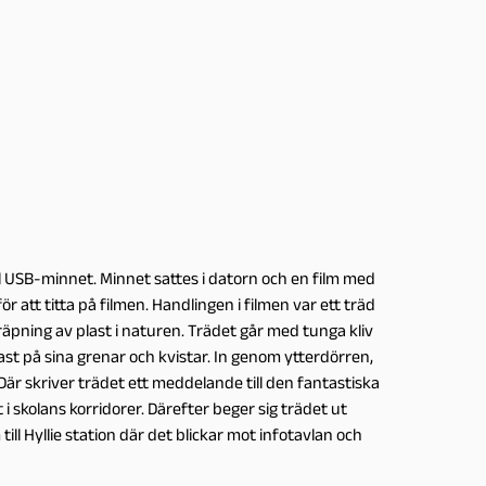
ll USB-minnet. Minnet sattes i datorn och en film med
 att titta på filmen. Handlingen i filmen var ett träd
räpning av plast i naturen. Trädet går med tunga kliv
ast på sina grenar och kvistar. In genom ytterdörren,
. Där skriver trädet ett meddelande till den fantastiska
i skolans korridorer. Därefter beger sig trädet ut
ll Hyllie station där det blickar mot infotavlan och