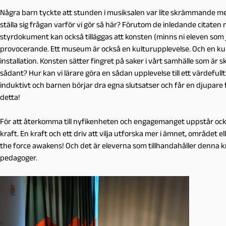
Några barn tyckte att stunden i musiksalen var lite skrämmande m
ställa sig frågan varför vi gör så här? Förutom de inledande citaten
styrdokument kan också tilläggas att konsten (minns ni eleven so
provocerande. Ett museum är också en kulturupplevelse. Och en kult
installation. Konsten sätter fingret på saker i vårt samhälle som är 
sådant? Hur kan vi lärare göra en sådan upplevelse till ett värdefullt l
induktivt och barnen börjar dra egna slutsatser och får en djupare 
detta!
För att återkomma till nyfikenheten och engagemanget uppstår också
kraft. En kraft och ett driv att vilja utforska mer i ämnet, området el
the force awakens! Och det är eleverna som tillhandahåller denna k
pedagoger.