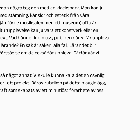
edan några tog den med en klackspark. Man kan ju
 med stämning, känslor och estetik från våra
m jämförde musiksalen med ett museum) ofta är
urupplevelse kan ju vara ett konstverk eller en
skevt. Vad händer inom oss, publiken när vi får uppleva
ärande? En sak är säker i alla fall. Lärandet blir
förståelse om de också får uppleva. Därför gör vi
 något annat. Vi skulle kunna kalla det en osynlig
ler i ett projekt. Därav rubriken på detta blogginlägg,
raft som skapats av ett minutiöst förarbete av oss