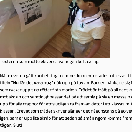
Texterna som mötte eleverna var ingen kul läsning.
När eleverna gått runt ett tag i rummet koncentrerades intresset ti
titeln
”Nu får det vara nog”
dök upp på tavlan. Barnen bänkade sig för
som rycker upp sina rötter från marken. Trädet är trött på all nedsk
mot skolan och samtidigt passar det på att samla på sig en massa pl
upp för alla trappor för att slutligen ta fram en dator i ett klassrum
klassen. Brevet som trädet skriver slänger det någonstans på golvet 
igen, samlar upp lite skräp för att sedan så småningom komma fram ti
tågen. Slut!