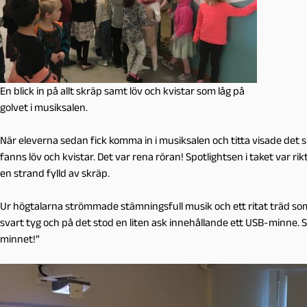
En blick in på allt skräp samt löv och kvistar som låg på
golvet i musiksalen.
När eleverna sedan fick komma in i musiksalen och titta visade det sig
fanns löv och kvistar. Det var rena röran! Spotlightsen i taket var r
en strand fylld av skräp.
Ur högtalarna strömmade stämningsfull musik och ett ritat träd som
svart tyg och på det stod en liten ask innehållande ett USB-minne.
minnet!”