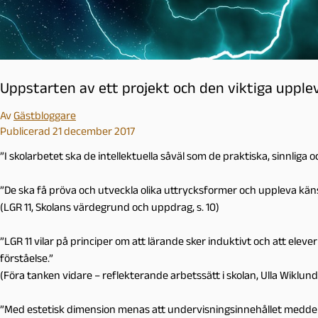
l
m
ö
Uppstarten av ett projekt och den viktiga upple
Av
Gästbloggare
Publicerad 21 december 2017
”I skolarbetet ska de intellektuella såväl som de praktiska, sinnli
”De ska få pröva och utveckla olika uttrycksformer och uppleva kän
(LGR 11, Skolans värdegrund och uppdrag, s. 10)
”LGR 11 vilar på principer om att lärande sker induktivt och att elev
förståelse.”
(Föra tanken vidare – reflekterande arbetssätt i skolan, Ulla Wiklund,
”Med estetisk dimension menas att undervisningsinnehållet meddela