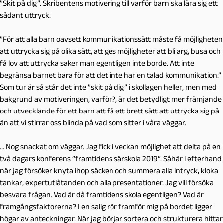
”Skit på dig”. Skribentens motivering till varför barn ska lära sig ett
sådant uttryck.
”För att alla barn oavsett kommunikationssätt måste få möjligheten
att uttrycka sig på olika sätt, att ges möjligheter att bli arg, busa och
få lov att uttrycka saker man egentligen inte borde. Att inte
begränsa barnet bara för att det inte har en talad kommunikation.”
Som tur är så står det inte ”skit på dig” i skollagen heller, men med
bakgrund av motiveringen, varför?, är det betydligt mer främjande
och utvecklande för ett barn att få ett brett sätt att uttrycka sig på
än att vi stirrar oss blinda på vad som sitter i våra väggar.
… Nog snackat om väggar. Jag fick i veckan möjlighet att delta på en
två dagars konferens ”framtidens särskola 2019”. Såhär i efterhand
när jag försöker knyta ihop säcken och summera alla intryck, kloka
tankar, expertutlåtanden och alla presentationer. Jag vill försöka
besvara frågan. Vad är då framtidens skola egentligen? Vad är
framgångsfaktorerna? I en salig rör framför mig på bordet ligger
högar av anteckningar. När jag börjar sortera och strukturera hittar