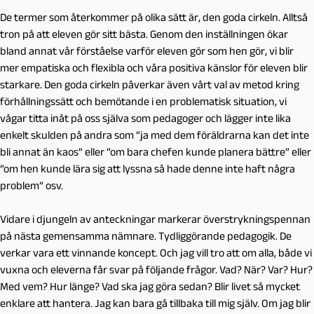
De termer som återkommer på olika sätt är, den goda cirkeln. Alltså
tron på att eleven gör sitt bästa. Genom den inställningen ökar
bland annat vår förståelse varför eleven gör som hen gör, vi blir
mer empatiska och flexibla och våra positiva känslor för eleven blir
starkare. Den goda cirkeln påverkar även vårt val av metod kring
förhållningssätt och bemötande i en problematisk situation, vi
vågar titta inåt på oss själva som pedagoger och lägger inte lika
enkelt skulden på andra som ”ja med dem föräldrarna kan det inte
bli annat än kaos” eller ”om bara chefen kunde planera bättre” eller
”om hen kunde lära sig att lyssna så hade denne inte haft några
problem” osv.
Vidare i djungeln av anteckningar markerar överstrykningspennan
på nästa gemensamma nämnare. Tydliggörande pedagogik. De
verkar vara ett vinnande koncept. Och jag vill tro att om alla, både vi
vuxna och eleverna får svar på följande frågor. Vad? När? Var? Hur?
Med vem? Hur länge? Vad ska jag göra sedan? Blir livet så mycket
enklare att hantera. Jag kan bara gå tillbaka till mig själv. Om jag blir