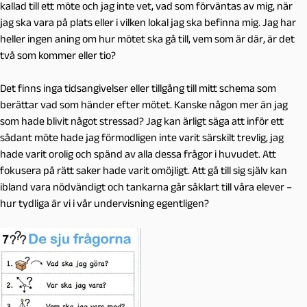
kallad till ett möte och jag inte vet, vad som förväntas av mig, när
jag ska vara på plats eller i vilken lokal jag ska befinna mig. Jag har
heller ingen aning om hur mötet ska gå till, vem som är där, är det
två som kommer eller tio?
Det finns inga tidsangivelser eller tillgång till mitt schema som
berättar vad som händer efter mötet. Kanske någon mer än jag
som hade blivit något stressad? Jag kan ärligt säga att inför ett
sådant möte hade jag förmodligen inte varit särskilt trevlig, jag
hade varit orolig och spänd av alla dessa frågor i huvudet. Att
fokusera på rätt saker hade varit omöjligt. Att gå till sig själv kan
ibland vara nödvändigt och tankarna går såklart till våra elever –
hur tydliga är vi i vår undervisning egentligen?