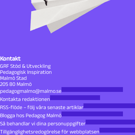
Kontakt
GRF Stöd & Utveckling
Pedagogisk Inspiration
Malmö Stad
205 80 Malmö
pedagogmalmo@malmo.se
Kontakta redaktionen
RSS-flöde – följ våra senaste artiklar
Blogga hos Pedagog Malmö
Så behandlar vi dina personuppgifter
Tillgänglighetsredogörelse för webbplatsen