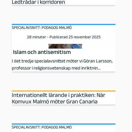
Ledtrådar i korridoren
M
a
SPECIALAVSNITT: PODAGOG MALMÖ
l
28 minuter - Publicerad 25 november 2025
m
Islam och antisemitism
ö
I det tredje specialavsnittet möter vi Göran Larsson,
professor i religionsvetenskap med inriktnin…
Internationellt lärande i praktiken: När
Komvux Malmö möter Gran Canaria
SPECIALAVSNITT: PODAGOG MALMÖ