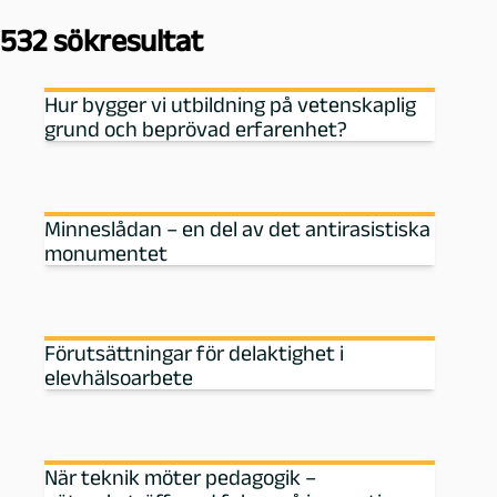
n
532 sökresultat
u
Hur bygger vi utbildning på vetenskaplig
t
grund och beprövad erfarenhet?
b
i
Minneslådan – en del av det antirasistiska
monumentet
l
d
Förutsättningar för delaktighet i
n
elevhälsoarbete
i
När teknik möter pedagogik –
n