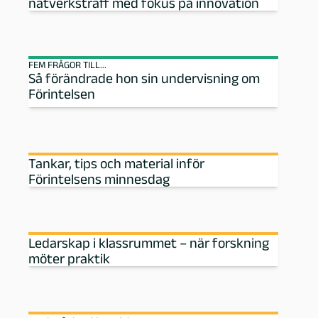
nätverksträff med fokus på innovation
g
-
FEM FRÅGOR TILL...
Så förändrade hon sin undervisning om
P
Förintelsen
e
d
Tankar, tips och material inför
Förintelsens minnesdag
a
g
Ledarskap i klassrummet – när forskning
möter praktik
o
g