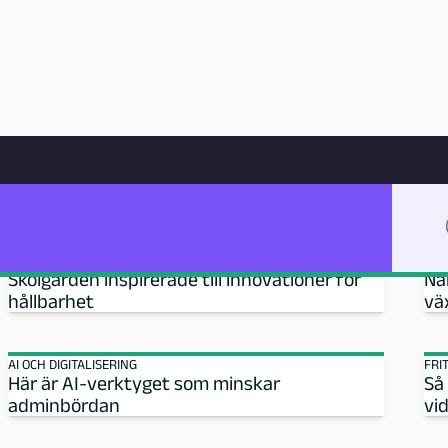
Hoppa till innehåll
SKOLÄMNE
UTOMHUSPEDAGOGIK: INNOCARNIVAL
UTO
Skolgården inspirerade till innovationer för
Nä
hållbarhet
vä
AI OCH DIGITALISERING
FRI
Här är AI-verktyget som minskar
Så
adminbördan
vi