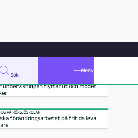
Meny
Sök
Meny
Sök
MHUSPEDAGOGIK
r undervisningen flyttar ut och modet
xer
TIDS PÅ RÖRSJÖSKOLAN
 ska förändringsarbetet på fritids leva
dare