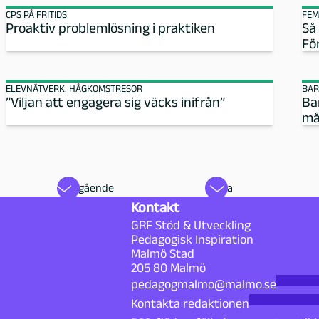
CPS PÅ FRITIDS
FEM
Proaktiv problemlösning i praktiken
Så
Fö
ELEVNÄTVERK: HÅGKOMSTRESOR
BAR
”Viljan att engagera sig väcks inifrån”
Ba
må
Föregående
Nästa
Kontakt
GRF Stöd & Utveckling
Pedagogisk Inspiration
Malmö Stad
205 80 Malmö
pedagogmalmo@malmo.se
Kontakta redaktionen