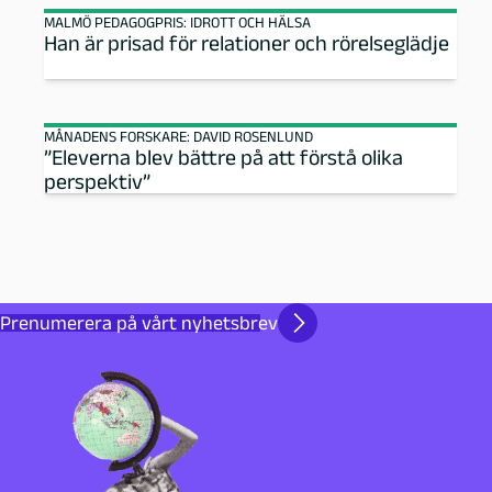
MALMÖ PEDAGOGPRIS: IDROTT OCH HÄLSA
e
Han är prisad för relationer och rörelseglädje
l
MÅNADENS FORSKARE: DAVID ROSENLUND
a
”Eleverna blev bättre på att förstå olika
perspektiv”
r
k
i
Prenumerera på vårt nyhetsbrev
v
-
P