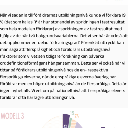
När vi sedan la till föräldrarnas utbildningsnivå kunde vi förklara 19
% (det som kallas R² är hur stor andel av spridningen i testresultat
som hela modellen förklarar) av spridningen av testresultat med
hjälp av de här två bakgrundsvariablerna. Det vi ser här är också att
det uppkommer en ’delad förklaringsgrad’. Förenklat uttryckt kan
man säga att flerspråkighet och föräldrars utbildningsnivå
(faktorer som vi vet sen tidigare forskning kan påverka
orddefinitionsförmågan) hänger samman. Detta ser vi också när vi
tittar på föräldrars utbildningsnivå hos de en- respektive
flerspråkiga eleverna, där de enspråkiga eleverna överlag har
föräldrar med en högre utbildningsnivå än de flerspråkiga. Detta är
ingen nyhet alls. Vi vet om på nationell nivå att flerspråkiga elevers
föräldrar ofta har lägre utbildningsnivå.