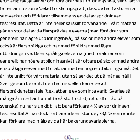
en/flerspråkiga elever och föräldrarnas utbildningsnivå) ser vi att vi
får en ännu större ’delad förklaringsgrad’, d.v.s. de här faktorerna
samverkar och förklarar tillsammans en del av spridningen i
testresultat. Detta är inte heller särskilt förvånande. I vårt material
går en stor del av de flerspråkiga eleverna (med föräldrar som
generellt har lägre utbildningsnivå), på skolor med andra elever som
också är flerspråkiga och har med föräldrar med lägre
utbildningsnivå. De enspråkiga eleverna (med föräldrar som
generellt har högre utbildningsnivå) går oftare på skolor med andra
enspråkiga elever med föräldrar med en högre utbildningsnivå. Det
är inte unikt för vårt material, utan så ser det ut på många håll i
Sverige som bekant. I den här modellen kan vi se att
flerspråkigheten i sig (t.ex. att en elev som inte varit i Sverige så
många år inte har hunnit få så stort och djupt ordförråd på
svenska) nu har sjunkit till att bara förklara 4 % av spridningen i
testresultat.Vi har dock fortfarande en stor del, 78,5 % som vi inte
kan förklara med hjälp av de här bakgrundsvariablerna.