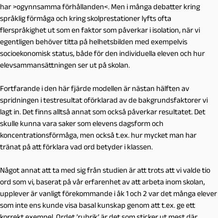
har >ogynnsamma förhållanden<. Men i många debatter kring
språklig förmåga och kring skolprestationer lyfts ofta
flerspråkighet ut som en faktor som påverkar i isolation, när vi
egentligen behöver titta på helhetsbilden med exempelvis
socioekonomisk status, både för den individuella eleven och hur
elevsammansättningen ser ut på skolan.
Fortfarande i den här fjärde modellen är nästan hälften av
spridningen i testresultat oförklarad av de bakgrundsfaktorer vi
lagt in. Det finns alltså annat som också påverkar resultatet. Det
skulle kunna vara saker som elevens dagsform och
koncentrationsförmåga, men också t.ex. hur mycket man har
tränat på att förklara vad ord betyder i klassen.
Något annat att ta med sig från studien är att trots att vi valde tio
ord som vi, baserat på vår erfarenhet av att arbeta inom skolan,
upplever är vanligt förekommande i åk 1 och 2 var det många elever
som inte ens kunde visa basal kunskap genom att t.ex. ge ett
korrekt exempel. Ordet ’rubrik’ är det som sticker ut mest där