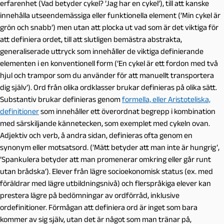
erfarenhet (Vad betyder cykel? ’Jag har en cykel’), till att kanske
innehålla utseendemässiga eller funktionella element (’Min cykel är
grön och snabb’) men utan att plocka ut vad som är det viktiga för
att definiera ordet, till att slutligen bemästra abstrakta,
generaliserade uttryck som innehåller de viktiga definierande
elementen i en konventionell form (’En cykel är ett fordon med två
hjul och trampor som du använder för att manuellt transportera
dig själv’). Ord från olika ordklasser brukar definieras på olika sätt.
Substantiv brukar definieras genom
formella, eller Aristoteliska,
definitioner
som innehåller ett överordnat begrepp i kombination
med särskiljande kännetecken, som exemplet med cykeln ovan.
Adjektiv och verb, å andra sidan, definieras ofta genom en
synonym eller motsatsord. (’Mätt betyder att man inte är hungrig’,
’Spankulera betyder att man promenerar omkring eller går runt
utan brådska’). Elever från lägre socioekonomisk status (ex. med
föräldrar med lägre utbildningsnivå) och flerspråkiga elever kan
prestera lägre på bedömningar av ordförråd, inklusive
ordefinitioner. Förmågan att definiera ord är inget som bara
kommer av sig själv, utan det är något som man tränar på,