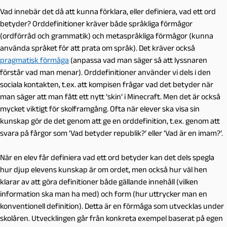
Vad innebär det då att kunna förklara, eller definiera, vad ett ord
betyder? Orddefinitioner kräver både språkliga förmågor
(ordförråd och grammatik) och metaspråkliga förmågor (kunna
använda språket för att prata om språk). Det kräver också
pragmatisk förmåga
(anpassa vad man säger så att lyssnaren
förstår vad man menar). Orddefinitioner använder vi dels i den
sociala kontakten, t.ex. att kompisen frågar vad det betyder när
man säger att man fått ett nytt ’skin’ i Minecraft. Men det är också
mycket viktigt för skolframgång. Ofta när elever ska visa sin
kunskap gör de det genom att ge en orddefinition, t.ex. genom att
svara på fårgor som ’Vad betyder republik?’ eller ’Vad är en imam?’.
När en elev får definiera vad ett ord betyder kan det dels spegla
hur djup elevens kunskap är om ordet, men också hur väl hen
klarar av att göra definitioner både gällande innehåll (vilken
information ska man ha med) och form (hur uttrycker man en
konventionell definition). Detta är en förmåga som utvecklas under
skolåren. Utvecklingen går från konkreta exempel baserat på egen