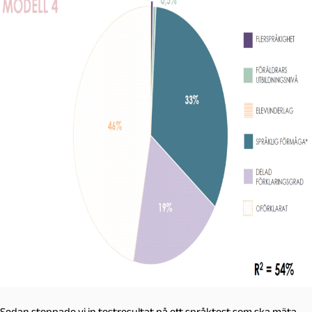
Sedan stoppade vi in testresultat på ett språktest som ska mäta