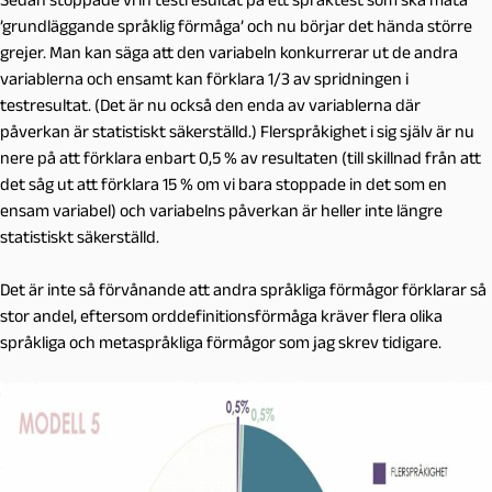
’grundläggande språklig förmåga’ och nu börjar det hända större
grejer. Man kan säga att den variabeln konkurrerar ut de andra
variablerna och ensamt kan förklara 1/3 av spridningen i
testresultat. (Det är nu också den enda av variablerna där
påverkan är statistiskt säkerställd.) Flerspråkighet i sig själv är nu
nere på att förklara enbart 0,5 % av resultaten (till skillnad från att
det såg ut att förklara 15 % om vi bara stoppade in det som en
ensam variabel) och variabelns påverkan är heller inte längre
statistiskt säkerställd.
Det är inte så förvånande att andra språkliga förmågor förklarar så
stor andel, eftersom orddefinitionsförmåga kräver flera olika
språkliga och metaspråkliga förmågor som jag skrev tidigare.