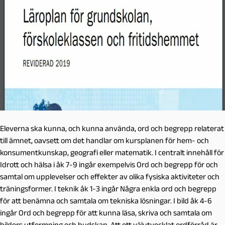
Eleverna ska kunna, och kunna använda, ord och begrepp relaterat
till ämnet, oavsett om det handlar om kursplanen för hem- och
konsumentkunskap, geografi eller matematik. I centralt innehåll för
Idrott och hälsa i åk 7-9 ingår exempelvis Ord och begrepp för och
samtal om upplevelser och effekter av olika fysiska aktiviteter och
träningsformer. I teknik åk 1-3 ingår Några enkla ord och begrepp
för att benämna och samtala om tekniska lösningar. I bild åk 4-6
ingår Ord och begrepp för att kunna läsa, skriva och samtala om
bilders utformning och budskap. Att ett välutvecklat ordförråd är