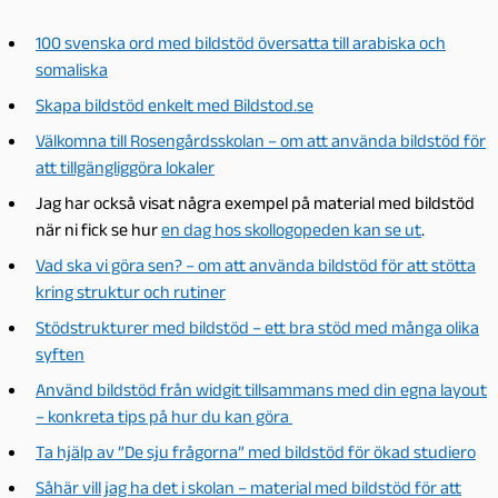
100 svenska ord med bildstöd översatta till arabiska och
somaliska
Skapa bildstöd enkelt med Bildstod.se
Välkomna till Rosengårdsskolan – om att använda bildstöd för
att tillgängliggöra lokaler
Jag har också visat några exempel på material med bildstöd
när ni fick se hur
en dag hos skollogopeden kan se ut
.
Vad ska vi göra sen? – om att använda bildstöd för att stötta
kring struktur och rutiner
Stödstrukturer med bildstöd – ett bra stöd med många olika
syften
Använd bildstöd från widgit tillsammans med din egna layout
– konkreta tips på hur du kan göra
Ta hjälp av ”De sju frågorna” med bildstöd för ökad studiero
Såhär vill jag ha det i skolan – material med bildstöd för att