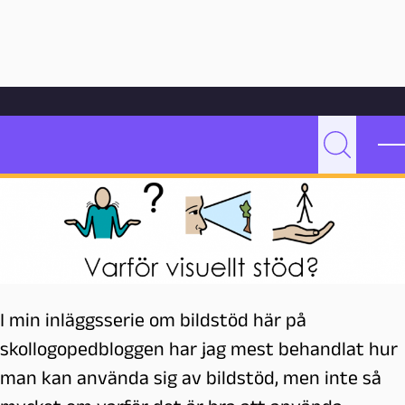
Hoppa till innehåll
Hem
Bloggarkiv
Undervisning
Varför visuellt stöd?
Varför visuellt stöd?
P
Sök
e
d
a
g
o
g
M
I min inläggsserie om bildstöd här på
a
skollogopedbloggen har jag mest behandlat hur
l
m
man kan använda sig av bildstöd, men inte så
ö