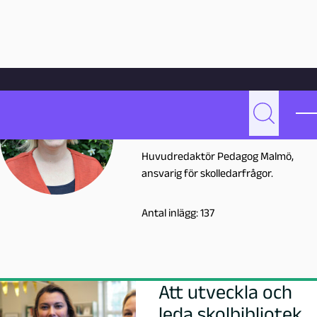
Hoppa till innehåll
Hem
Skribenter
Johanna Ravhed
Johanna Ravhed
Sök
J
johanna.ravhed@malmo.se
Huvudredaktör Pedagog Malmö,
o
ansvarig för skolledarfrågor.
h
Antal inlägg: 137
a
n
Att utveckla och
n
leda skolbibliotek