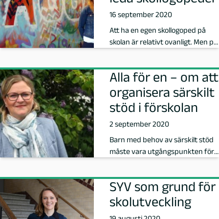
16 september 2020
å
Att ha en egen skollogoped på
P
skolan är relativt ovanligt. Men på
Sofielundsskolan finns det tre.
e
Alla för en – om att
d
organisera särskilt
stöd i förskolan
a
2 september 2020
g
Barn med behov av särskilt stöd
måste vara utgångspunkten för
o
hur pedagogerna i förskolan
orga…
g
SYV som grund för
skolutveckling
M
19 augusti 2020