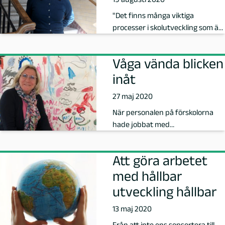
a
"Det finns många viktiga
processer i skolutveckling som är
l
värda att lyfta fram. Men just
studie-…
m
Våga vända blicken
inåt
ö
27 maj 2020
-
När personalen på förskolorna
hade jobbat med
P
ögonblicksforskning i förhållande
till barnen s�…
a
Att göra arbetet
med hållbar
g
utveckling hållbar
e
13 maj 2020
Från att inte ens sopsortera till