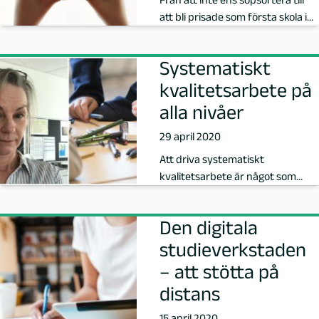
2
att bli prisade som första skola i
o
Malmö för sitt jobb med hå…
Systematiskt
f
kvalitetsarbete på
1
alla nivåer
2
29 april 2020
Att driva systematiskt
kvalitetsarbete är något som
personalen på förskolan ska
känna att man h…
Den digitala
studieverkstaden
– att stötta på
distans
15 april 2020