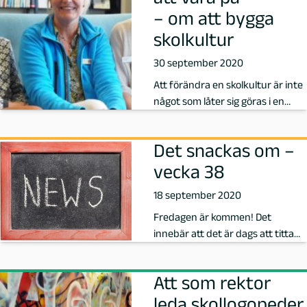
ö
– om att bygga
r
skolkultur
30 september 2020
f
Att förändra en skolkultur är inte
a
något som låter sig göras i en
handvändning. På Djupadals…
t
Det snackas om –
t
vecka 38
18 september 2020
a
Fredagen är kommen! Det
r
innebär att det är dags att titta
närmare på några av de förskole-
e
oc…
Att som rektor
p
leda skollogopeder