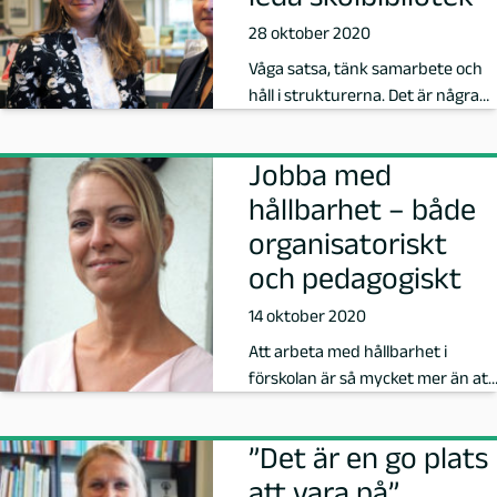
a
28 oktober 2020
Våga satsa, tänk samarbete och
R
håll i strukturerna. Det är några
av ingredienserna för att få…
a
Jobba med
v
hållbarhet – både
h
organisatoriskt
och pedagogiskt
e
14 oktober 2020
d
Att arbeta med hållbarhet i
förskolan är så mycket mer än att
,
diskutera sopsortering.
F
”Det är en go plats
att vara på”